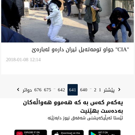
"CIA" جواو تومه‌ته‌يل ئيران داره‌و له‌باره‌ێ
2018-01-08 12:14
خوه‌ينيشانداينه‌يل
676
675
642
641
640
2
1
پێشتر
دواتر
...
...
یەکەم کەس بە کە هەموو هەواڵەکان
بەدەست بهێنیت
ئێستا ئەپڵیکەیشنی شەفەق نیوز دابەزێنە