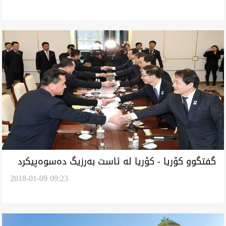
گفتگوو كۆريا - كۆريا له‌ ئاست به‌رزيگ ده‌سوه‌پيكرد
2018-01-09 09:23