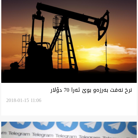
نرخ نه‌فت به‌رزه‌و بوێ ئه‌را 70 دۆلار
2018-01-15 11:06