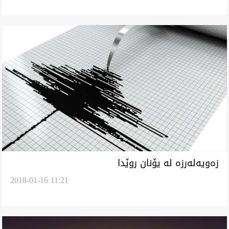
زه‌ويه‌له‌رزه‌ له‌ يۆنان روێدا
2018-01-16 11:21