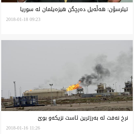
تيلرسۆن: هه‌ڵه‌يل ده‌رچگن هيزه‌يلمان له‌ سوريا
2018-01-18 09:23
دوباره‌وه‌ ناكه‌يم
نرخ نه‌فت له‌ به‌رزترين ئاست نزيكه‌و بوێ
2018-01-16 11:26