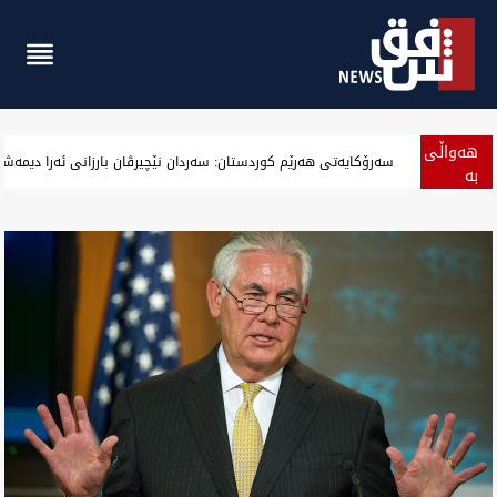
هەواڵی
‏بەرزەوبوین نرخ دۆلار لە بەغداد و جیگیربوینی لە هەولێر وەگەرد بەس
بە
پەلە