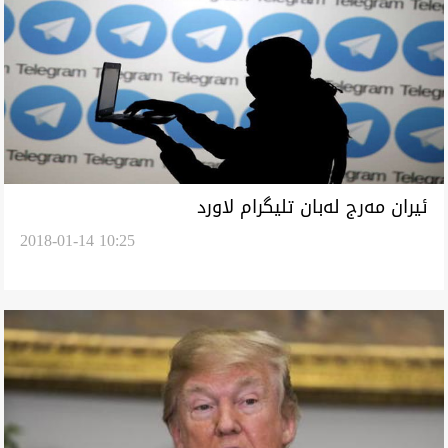
ئيران مه‌رج له‌بان تليگرام لاورد
2018-01-14 10:25