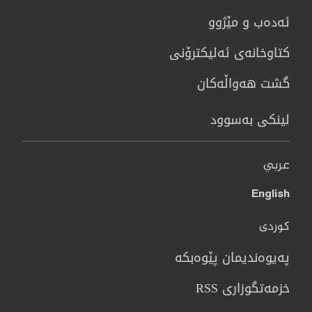
ئەدەب و مێژوو
كتاوخانه‌ی ئه‌ليكترۆنی
گشت هەواڵەکان
لینکی بەسوود
عربي
English
کوردی
پەیوەندیمان پێوەبکە
خزمەتگوزاری RSS