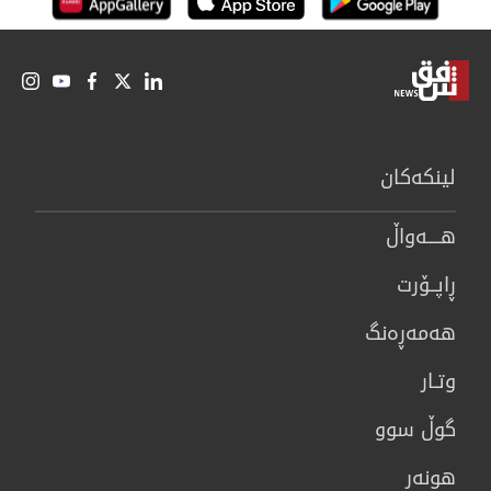
لینكەكان
هــــه‌واڵ
ڕاپــۆرت
هه‌مه‌ڕه‌نگ
وتـار
گوڵ سوو
هونه‌ر