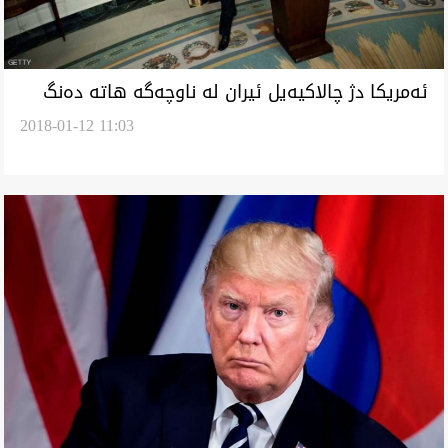
ئه‌مريكا دژ چالاكيه‌يل ئيران له‌ ناوچه‌گه‌ هاته‌ ده‌نگ
2018-01-12 11:03