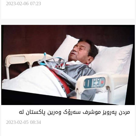
2023-02-06 07:23
کوشیان
مردن پەرویز موشرف سەرۆک وەرین پاکستان لە
2023-02-05 08:34
دوبەی