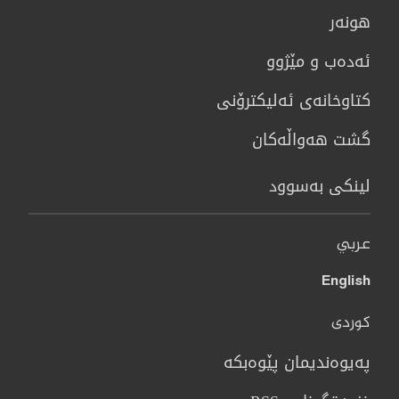
هونه‌ر
ئەدەب و مێژوو
كتاوخانه‌ی ئه‌ليكترۆنی
گشت هەواڵەکان
لینکی بەسوود
عربي
English
کوردی
پەیوەندیمان پێوەبکە