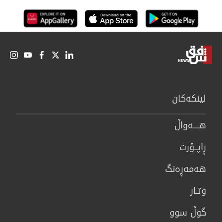
لینكەكان
هــــه‌واڵ
ڕاپــۆرت
هه‌مه‌ڕه‌نگ
وتـار
گوڵ سوو