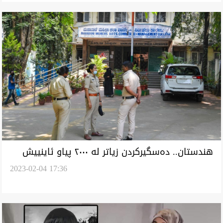
هندستان.. دەسگیرکردن زیاتر لە ٢٠٠٠ پیاو ئاینییش
2023-02-04 17:36
هاناویان لەبان وەشویداین مناڵ