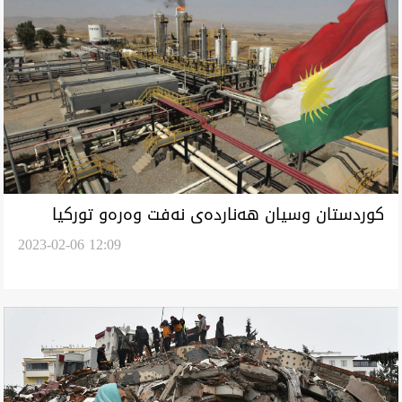
كوردستان وسيان هەناردەی نەفت وەرەو تورکیا
2023-02-06 12:09
راگەینێد