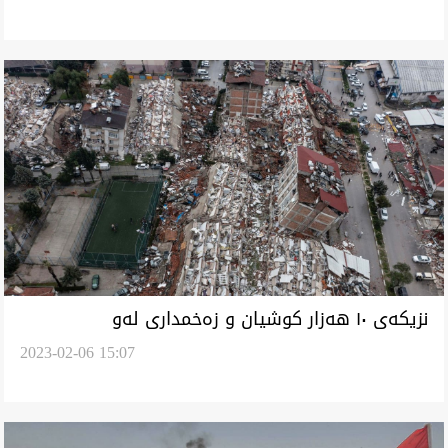
نزیکەی ١٠ هەزار کوشیان و زەخمداری لەو
2023-02-06 15:07
زەویلەرزەی ویرانکەرە لە تورکیا و سوریا