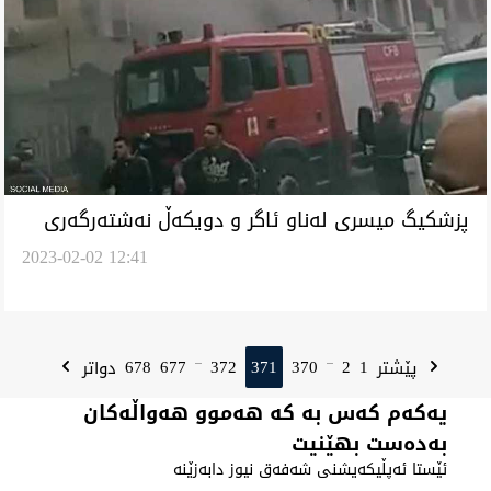
پزشکیگ میسری لەناو ئاگر و دویکەڵ نەشتەرگەری
2023-02-02 12:41
تەواو کەێد
678
677
372
371
370
2
1
پێشتر
دواتر
...
...
یەکەم کەس بە کە هەموو هەواڵەکان
بەدەست بهێنیت
ئێستا ئەپڵیکەیشنی شەفەق نیوز دابەزێنە