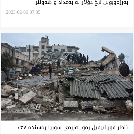
بەرزەوبوین نرخ دۆلار لە بەغداد و هەولێر
2023-02-06 07:35
ئامار قوربانیەیل زەویلەرزەی سوریا رەسێدە ٢٣٧