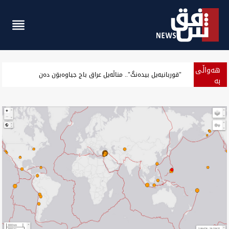
هەواڵی
‏سەرۆک هەرێم کوردستان و قونسوڵ نوو بەریتانی باسی بارودۆخ ن
بە
پەلە