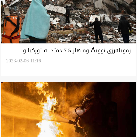
زەویلەرزی نوویگ وە هاز 7.5 دەێد لە تورکیا و
2023-02-06 11:16
رەسێدە چەن وڵاتیگ