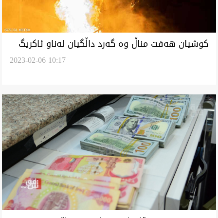
کوشیان هەفت مناڵ وە گەرد داڵگیان لەناو ئاکریگ
2023-02-06 10:17
لە پاریس