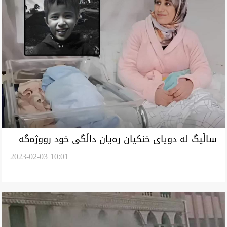
ساڵیگ لە دویای خنکیان رەیان داڵگی خود رووژەگە
2023-02-03 10:01
مناڵی بوی