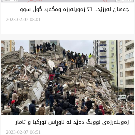
جەهان لەرزێد.. ٢٦ زەویلەرزە وەگەرد گوڵ سوو
2023-02-07 08:01
ئمڕوو دەێد لە چەن ناوچەیگ
زەویلەرزەی نوویگ دەێد لە ناوڕاس تورکیا و ئامار
2023-02-07 06:51
قوربانیەیلی وەگەرد سوریا بەرزەو بوود