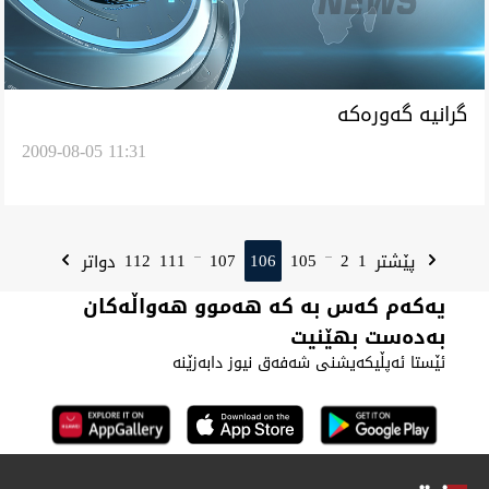
گرانیه‌ گه‌وره‌كه‌
2009-08-05 11:31
112
111
107
106
105
2
1
پێشتر
دواتر
...
...
یەکەم کەس بە کە هەموو هەواڵەکان
بەدەست بهێنیت
ئێستا ئەپڵیکەیشنی شەفەق نیوز دابەزێنە