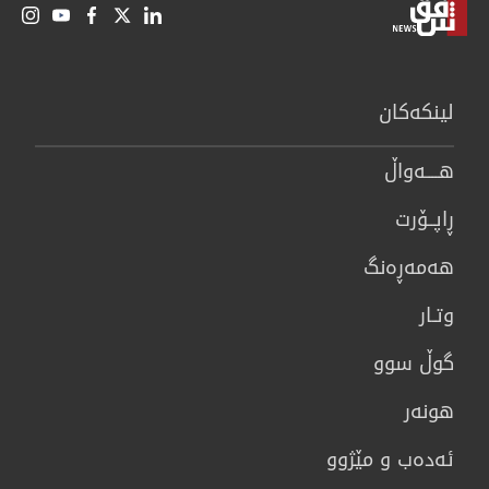
لینكەكان
هــــه‌واڵ
ڕاپــۆرت
هه‌مه‌ڕه‌نگ
وتـار
گوڵ سوو
هونه‌ر
ئەدەب و مێژوو