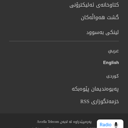
كتاوخانه‌ی ئه‌ليكترۆنی
گشت هەواڵەکان
لینکی بەسوود
عربي
English
کوردی
پەیوەندیمان پێوەبکە
خزمەتگوزاری RSS
پەرەیپێدراوە لە لایەن Arcella Telecom
Radio