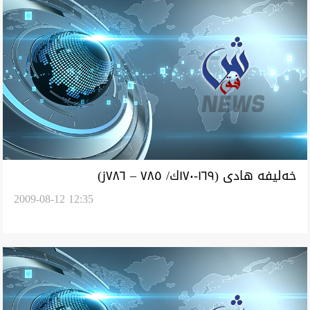
خه‌ليفه‌ هادی (١٦٩-١٧٠ك/ ٧٨٥ – ٧٨٦ز)
2009-08-12 12:35