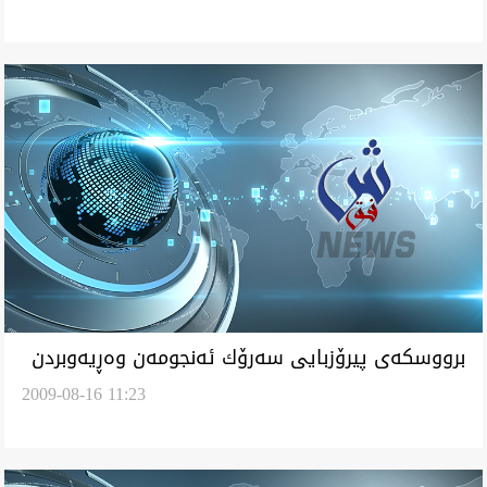
برووسكه‌ی پیرۆزبایی سه‌رۆك ئه‌نجومه‌ن وه‌ڕيه‌وبردن
2009-08-16 11:23
ده‌زگای روشنهیوری و ره‌سانن كورده‌یل فه‌یلی –
شه‌فه‌ق وه‌ بوونه‌ی یاد دامه‌زرانن پارت دیموكرات
كوردستان