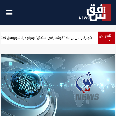
هەواڵی
نێچیرڤان بارزانی.. دروسکەر پیەڵەیل لە مەوقەی راسگانی
بە
پەلە