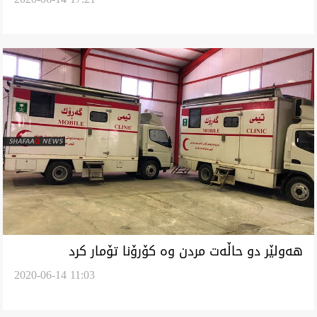
هه‌ولێر دو حاڵه‌ت مردن وه‌ كۆرۆنا تۆمار كرد
2020-06-14 11:03