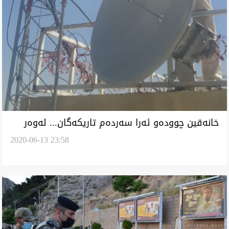
خانەقین چوودەو ئەرا سەردەم تاریکەگان... لەوەر
2020-06-13 23:58
ئەنتەرنێت بڕین