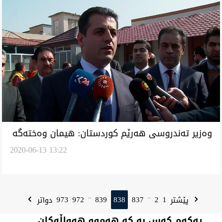
وەزیر تەندروسی هەرێم کوردستان: هیمان وەختەگە
2020-06-13 13:22
زویە ئەرا کۆنتڕۆڵ کردن رەوشەگە
973
972
839
838
837
2
1
پێشتر
دواتر
...
...
یەکەم کەس بە کە هەموو هەواڵەکان