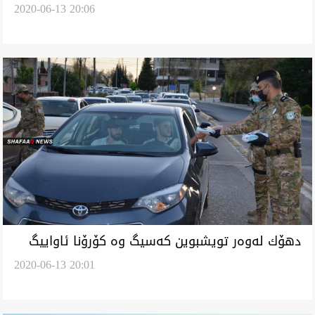
2020-06-13 20:06
و خوه‌راك
دهۆك له‌وه‌ر تويشبوين كه‌سيگ وه‌ كۆرۆنا ئاواييگ
2020-06-13 20:01
كه‌ره‌نتين كرد