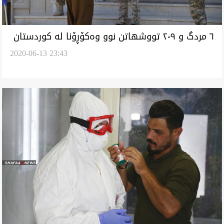
٦ مردگ و ٢٠٩ تووشهاتن نوو وەکۆڕۆنا لە کوردستان
2020-06-13 23:43