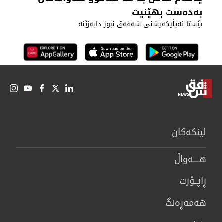
بەدەست بهێنیت
ئێستا ئەپڵیکەیشنی شەفەق نیوز دابەزێنە
لینكەكان
هــــه‌واڵ
ڕاپــۆرت
هه‌مه‌ڕه‌نگ