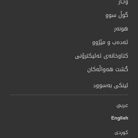
وتـار
گوڵ سوو
هونه‌ر
ئەدەب و مێژوو
كتاوخانه‌ی ئه‌ليكترۆنی
گشت هەواڵەکان
لینکی بەسوود
عربي
English
کوردی