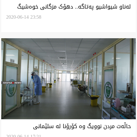
لەناو شیواشیو پەتاگە.. دهۆک مزگانی خوەشیگ
2020-06-14 23:58
دەێد
حاڵەت مردن نوویگ وە کۆرۆنا لە سلێمانی
2020-06-14 17:21