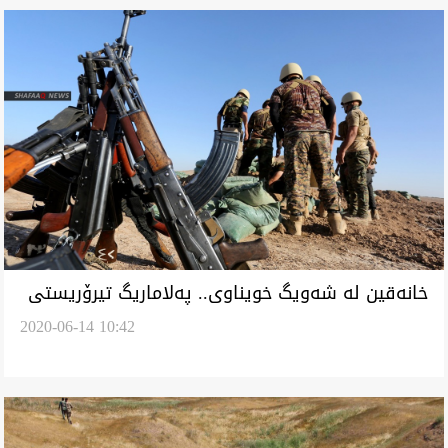
خانه‌قين له‌ شه‌ويگ خويناوى.. په‌لاماريگ تيرۆريستى
2020-06-14 10:42
ئاواييگ كورده‌يل كاكه‌يى كرده‌ ئامانج