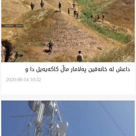
داعش له‌ خانه‌قين په‌لامار ماڵ كاكه‌يه‌يل دا و
2020-06-14 10:32
قوربانى و بيسه‌روشوونكردن له‌لى كه‌فته‌وه‌