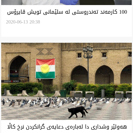
100 كارمه‌ند ته‌ندروستى له‌ سلێمانى تويش ڤايرۆس
2020-06-13 20:38
كۆرۆنا هاتن
هه‌ولێر وشدارى دا له‌باره‌ى دعايه‌ى گرانكردن نرخ كاڵا