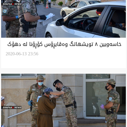
خاسەوبین ٨ تویشهاتگ وەڤایڕۆس کۆڕۆنا لە دهۆک
2020-06-13 23:56