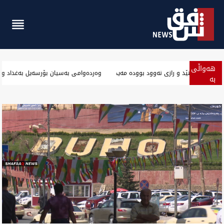
هەواڵی
نێچیرڤان بارزانی: بایەسە عراق وە مدوو ئارامی بمینێد و رازی نەوود
بە
پەلە