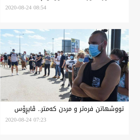
وخوەشکەگەی کەفێدە وەرچەو
2020-08-24 08:54
تووشهاتن فرەتر و مردن کەمتر.. ڤایڕۆس
کۆڕۆنا شیەوەگە ئاڵشت کەێد
2020-08-24 07:23