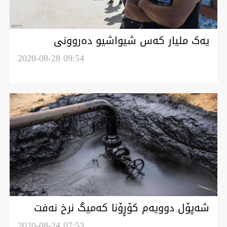
یەک ملیار کەس شیواشیو دەروونی
وەخوەیان دوینن لەوەر کۆرۆنا
2020-08-28 09:54
شەپۆل دوویەم کۆڕۆنا کەمیگ نرخ نەفت
بەێدە بان
2020-08-24 07:53