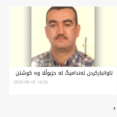
تاوانبارکردن ئەندامیگ لە حزبوڵلا وە کوشتن
رەفیق حەریری
2020-08-18 14:36