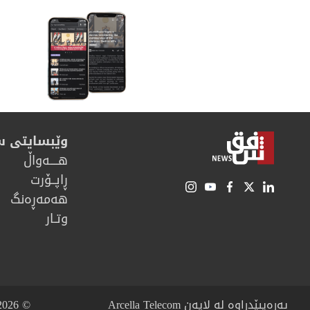
وێبسایتی 
هــــه‌واڵ
ڕاپــۆرت
هه‌مه‌ڕه‌نگ
وتـار
پەرەیپێدراوە لە لایەن Arcella Telecom
© 2026 شەفەق نیوز. هەموو مافەکانی پارێزراوە.