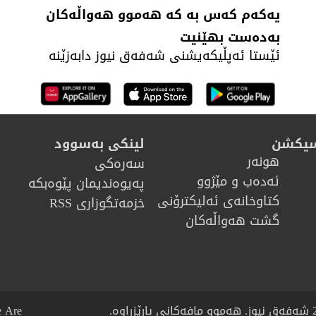
یەکەم کەس بە کە هەموو هەواڵەکان
بەدەست بهێنیت
ئێستا ئەپڵیکەیشنی شەفەق نیوز دابەزێنە
سیکشن
لینکی بەسوود
هونه‌ر
سەرەکی
ئەدەب و مێژوو
پەیوەندیمان پێوەبکە
كتاوخانه‌ی ئه‌ليكترۆنی
خزمەتگوزاری RSS
گشت هەواڵەکان
 Are?