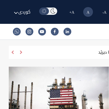
کوردی
A+
A
A-