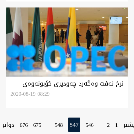
نرخ نەفت وەگەرد چەودیری کۆبونەوەی
ئۆپیک داوەزێد
2020-08-19 08:29
شتر
547
دواتر
...
...
676
675
548
546
2
1