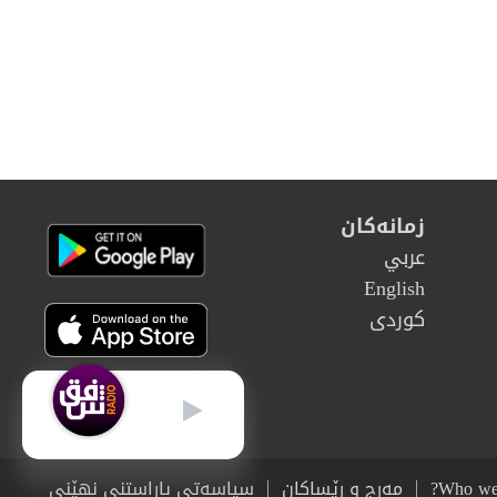
زمانەکان
عربي
English
كوردى
كوردى
Who we
مەرج و رێساکان
سیاسەتی پاراستنی نهێنی