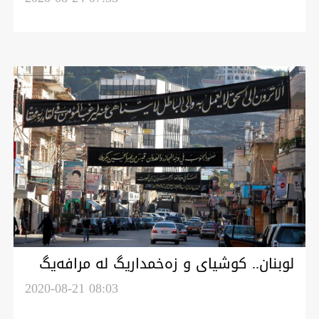
لوبنان.. کوشیای و زەخمداریگ لە مرافەیگ
لەبان تابلۆەگان عاشوڕا ناوبەین لیەنگرەیل
2020-08-21 08:03
''حزبولڵا'' و ''بزوتنەوەی ئەمەل''