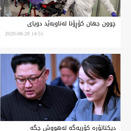
چوون جهان کۆڕۆنا لەناوبەێد دویای
دابینکردن واکسینە چەوڕیکریایەگە لە
2020-08-28 14:51
ئەیلول؟
دیکتاتۆرە کۆریەگە لەهووش چگە