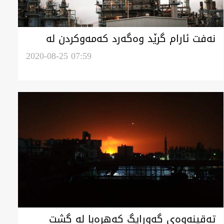
نەفت ئارام گرێد وەگەرد کەمەوکردن لە
یەک رەشەبای ئەمریکا
2020-08-25 07:59
تەقینەوەی گەورایگ کەهرەبا لە گشت