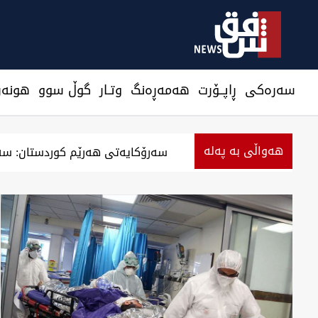
سەرەکی
ڕاپــۆرت
هه‌مه‌ڕه‌نگ
وتـار
گوڵ سوو
هونه‌ر
هەواڵی بە پەلە
‏بەرزەوبوین نرخ دۆلار لە بەغداد و جیگیربوینی لە 