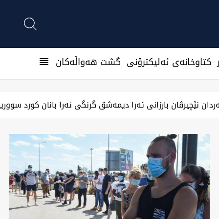
كتاوخانه‌ی ئه‌ليكترۆنی
گشت هەواڵەکان
هەولێر وەگەرد بەسیان بۆرسەیل