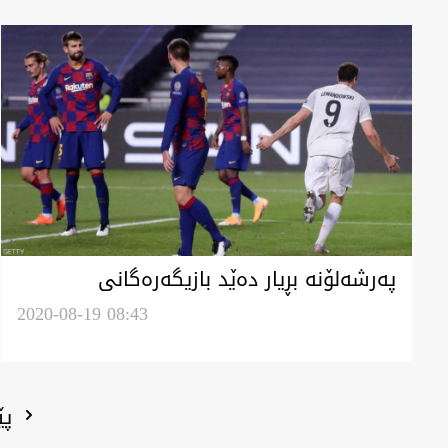
پەرشەلۆنە بڕیار دەێد بازیگەرەگانی
بفرووشێد بیجگە ٧.. ئەوانە کیین؟
2020-08-19 08:43
پێ