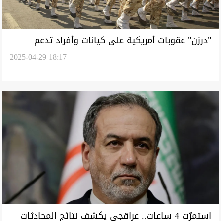
"درزن" عقوبات أمريكية على كيانات وأفراد تدعم
2025-04-29 18:17
الحرس الثوري الإيراني
استمرّت 4 ساعات.. عراقجي يكشف نتائج المحادثات