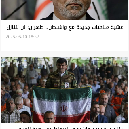
عشية مباحثات جديدة مع واشنطن.. طهران: لن نتنازل
2025-05-10 18:32