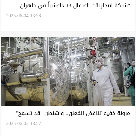
"شبكة انتحارية".. اعتقال 13 داعشياً في طهران
2025-06-04 13:58
مرونة خفية تناقض المُعلن.. واشنطن "قد تسمح"
2025-06-02 18:57
لطهران بمواصلة تخصيب اليورانيوم