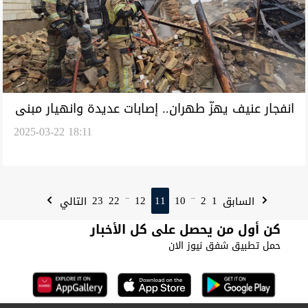
انفجار عنيف يهزّ طهران.. إصابات عديدة وانهيار مبنى
2025-03-22 18:11
كامل (فيديو)
23
22
12
11
10
2
1
السابق
التالي
...
...
كن أول من يحصل على كل الأخبار
حمل تطبيق شفق نيوز الان