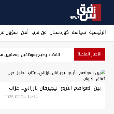
الرئيسية
سیاسة
كوردستان
عن قرب
أمـن
شؤون عرا
الأخبار العاجلة
قس كوردستان.. أجواء صيفية والحرارة تصل إلى 46 درجة مئوية
بين العواصم الأربع: نيجيرفان بارزاني.. عرّاب
الحلول حين تُغلق الأبواب
2025-07-24 14:14