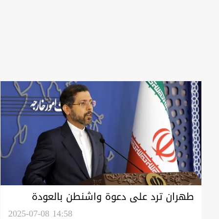
طهران ترد على دعوة واشنطن بالعودة
للمفاوضات: الدبلوماسية نهج سياستنا
2025-07-08 14:58