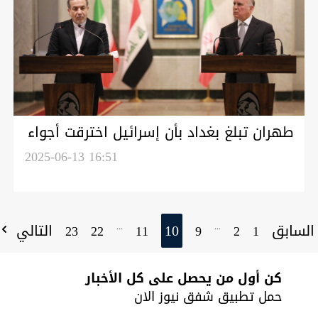
طهران تبلغ بغداد بأن إسرائيل اخترقت أجواء
العراق وتؤكد: الرد قادم
2025-06-13 16:51
لسابق
10
التالي
...
...
23
22
11
9
2
1
كن أول من يحصل على كل الأخبار
حمل تطبيق شفق نيوز الان