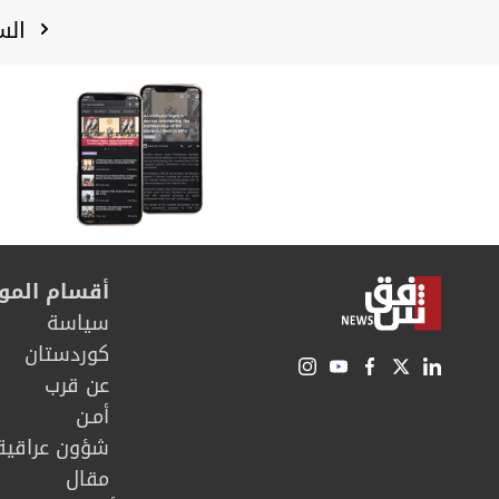
الس
أقسام المو
سیاسة
كوردستان
عن قرب
أمـن
شؤون عراقية
مقال