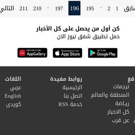
ابق
196
التال
...
...
211
210
197
195
2
1
كن أول من يحصل على كل الأخبار
حمل تطبيق شفق نيوز الان
قع
روابط مفيدة
اللغات
ترجمات
الرئيسية
عربي
المنطقة والعالم
اتصل بنا
English
ريـاضة
خدمة RSS
كوردى
كل الاخبار
عن قرب