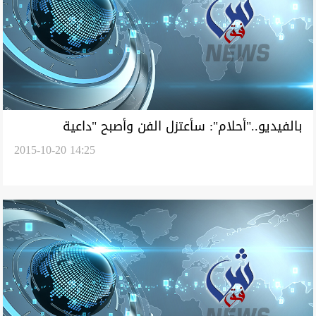
بالفيديو.."أحلام": سأعتزل الفن وأصبح "داعية
2015-10-20 14:25
إسلامية"