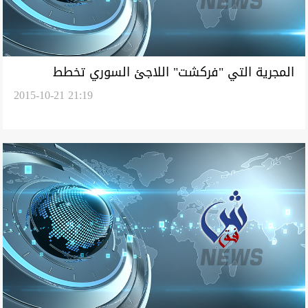
المجرية التي "فركشت" اللاجئ السوري تخطط
2015-10-21 21:19
للانتقام