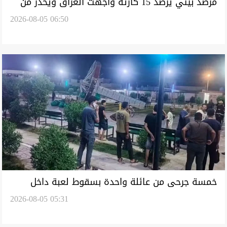
مرصد بيئي يرصد 15 كارثة واجهت العراق ويحذر من
2026-08-05 06:50
اتساع التصحر
خمسة جرحى من عائلة واحدة بسقوط لعبة داخل
2026-08-05 05:31
متنزه شمال شرقي ديالى