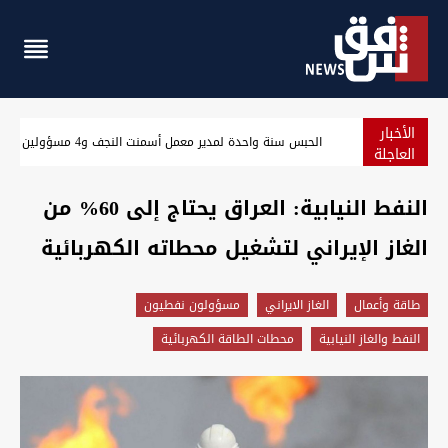
الأخبار
انفجار بحافلة "نقل ركاب" في العاصمة السورية
العاجلة
النفط النيابية: العراق يحتاج إلى 60% من
الغاز الإيراني لتشغيل محطاته الكهربائية
طاقة وأعمال
الغاز الايراني
مسؤولون نفطيون
النفط والغاز النيابية
محطات الطاقة الكهربائية