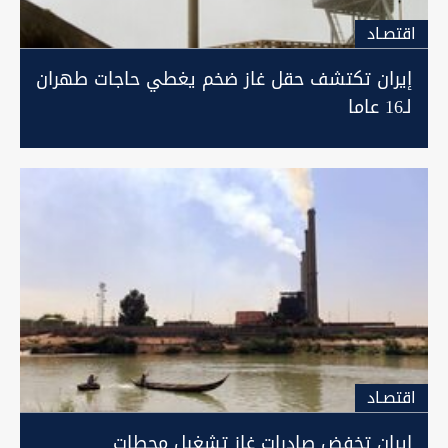
اقتصـاد
إيران تكتشف حقل غاز ضخم يغطي حاجات طهران
لـ16 عاما
اقتصـاد
إيران تخفض صادرات غاز تشغيل محطات