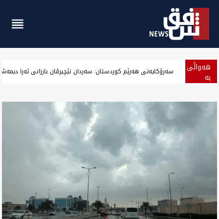
هەواڵی
‏بەرزەوبوین نرخ دۆلار لە بەغداد و جیگیربوینی لە هەولێر وەگەرد بەس
بە
پەلە