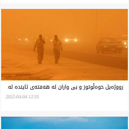
رووژەیل خوەڵوتوز و بی واران لە هەفتەی ئایندە لە
2022-04-04 12:33
عراق