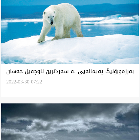
بەرزەوبۊنیگ پەیمانەیی لە سەردترین ناوچەیل جەهان
2022-03-30 07:22