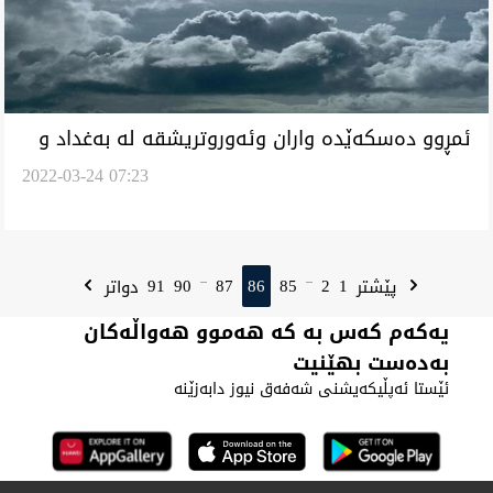
ئمڕوو دەسکەێدە واران وئەوروتریشقە لە بەغداد و
2022-03-24 07:23
هەرێم و ناوچەیل باکوور
91
90
87
86
85
2
1
پێشتر
دواتر
...
...
یەکەم کەس بە کە هەموو هەواڵەکان
بەدەست بهێنیت
ئێستا ئەپڵیکەیشنی شەفەق نیوز دابەزێنە