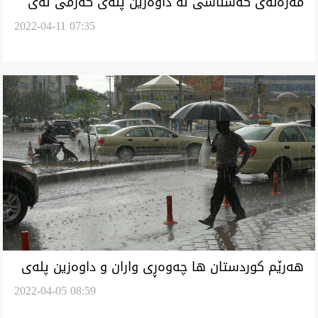
مەزەنەی کەشناسی لە داوەزین پلەی گەرمی لەی
2022-04-11 07:35
ناوچەیلە لە عراق
هەرێم کوردستان ها چەوەڕی واران و داوەزین پلەی
2022-04-05 08:59
گەرمی