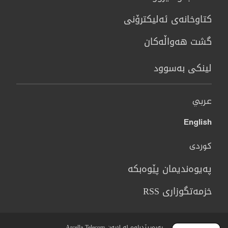
كتاوخانه‌ی ئه‌ليكترۆنی
گشت هەواڵەکان
لینکی بەسوود
عربي
English
کوردی
پەیوەندیمان پێوەبکە
خزمەتگوزاری RSS
پەرەیپێدراوە لە لایەن Arcella Telecom