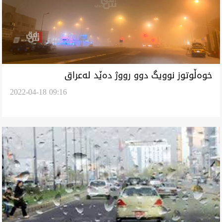
خوەڵوتوز نوویگ دوو رووژ دەێد لەعراق
2022-04-18 09:16