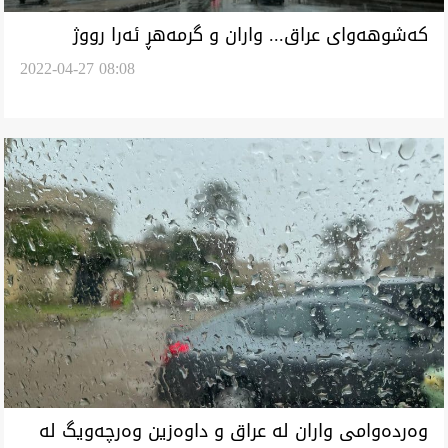
کەشوهەوای عراق... واران و گرمەهڕ ئەرا رووژ
2022-04-27 08:08
پەنجشەممە و جومعە
وەردەوامی واران لە عراق و داوەزین وەرچەویگ لە