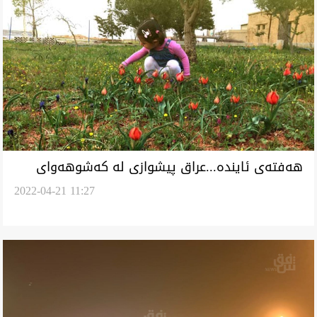
هەفتەی ئایندە...عراق پیشوازی لە کەشوهەوای
2022-04-21 11:27
وەهاری کەێد