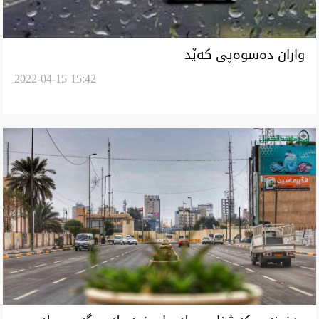
واران دەسوەپی کەێد
2022-04-15 15:42