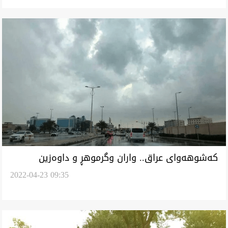
کەشوهەوای عراق.. واران وگرموهڕ و داوەزین
2022-04-23 09:35
گەرمی