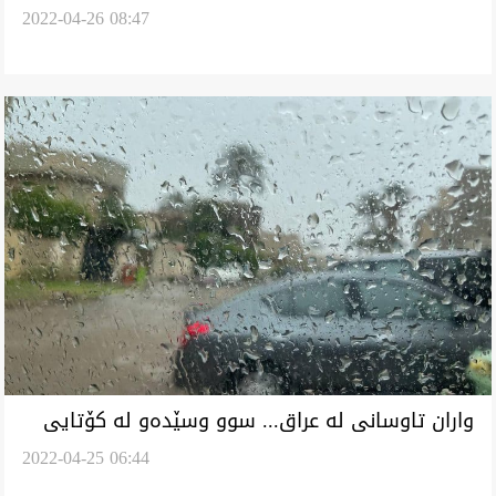
2022-04-26 08:47
پلەی گەرمی
واران تاوسانی لە عراق... سوو وسێدەو لە کۆتایی
2022-04-25 06:44
هەفتە دەسکەێد وە وارین