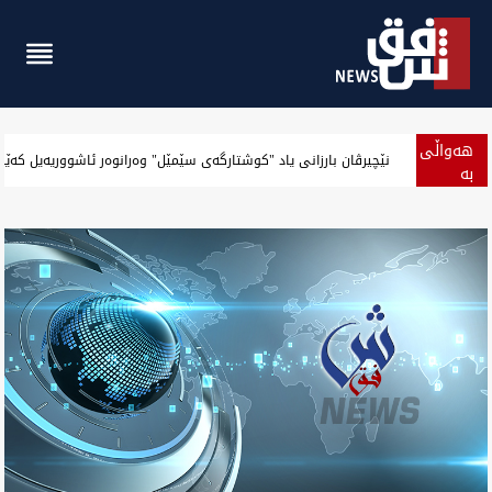
هەواڵی
نێچیرڤان بارزانی.. دروسکەر پیەڵەیل لە مەوقەی راسگانی
بە
پەلە