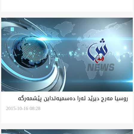
روسيا مه‌رج ديرێد ئه‌را ده‌سميه‌تداين پێشمه‌رگه‌
2015-10-16 08:28