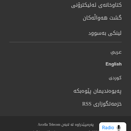
كتاوخانه‌ی ئه‌ليكترۆنی
گشت هەواڵەکان
لینکی بەسوود
عربي
English
کوردی
پەیوەندیمان پێوەبکە
خزمەتگوزاری RSS
پەرەیپێدراوە لە لایەن Arcella Telecom
Radio