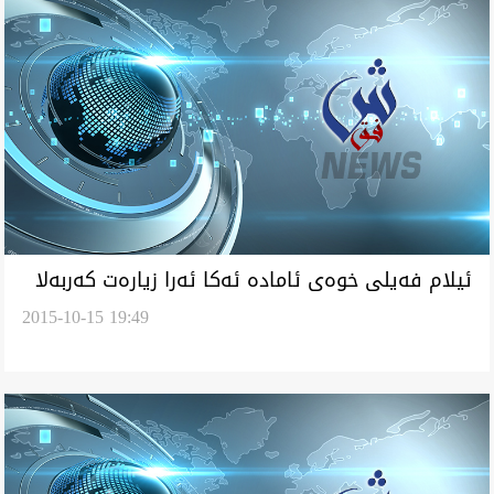
ئيلام فه‌يلى خوه‌ى ئاماده‌ ئه‌كا ئه‌را زياره‌ت كه‌ربه‌لا
2015-10-15 19:49