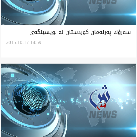
سه‌رۆك په‌رله‌مان كوردستان له‌ نويسينگه‌ى
2015-10-17 14:59
سلێمانيه‌و ده‌سكرده‌ كاره‌يلى