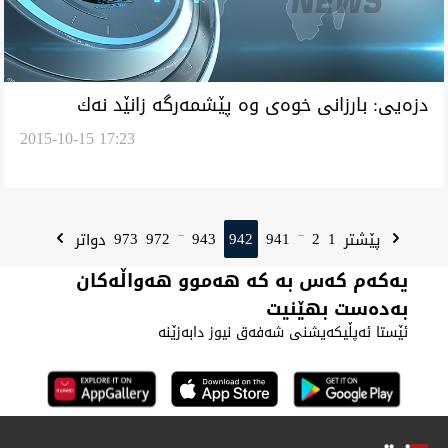
دزه‌يى: بارزانى خوه‌ى وه‌ پێشمه‌رگه‌ زانێد نه‌ك
2015-10-15 17:23
سه‌رۆك
973
972
943
942
941
2
1
پێشتر
دواتر
...
...
یەکەم کەس بە کە هەموو هەواڵەکان
بەدەست بهێنیت
ئێستا ئەپڵیکەیشنی شەفەق نیوز دابەزێنە