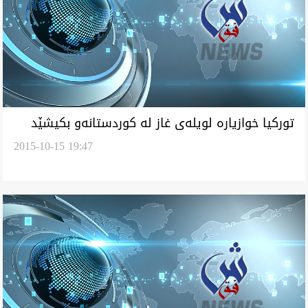
توركيا خوازياره‌ لويله‌ى غاز له‌ كوردستانه‌و بكيشێد
2015-10-15 19:47