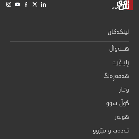
لینكەكان
هــــه‌واڵ
ڕاپــۆرت
هه‌مه‌ڕه‌نگ
وتـار
گوڵ سوو
هونه‌ر
ئەدەب و مێژوو