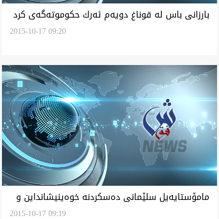
بارزانى باس له‌ قوناغ دويه‌م ئه‌رك حكوموته‌گه‌ى كرد
2015-10-17 09:20
مامۆستايه‌يل سلێمانى ده‌سكردنه‌ خوه‌ينيشانداين و
2015-10-17 09:19
جاده‌ى سالم به‌سانه‌.