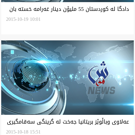
دادگا له‌ كوردستان 55 مليۆن دينار غه‌رامه‌ خسته‌ بان
2015-10-19 10:01
گووڤاريگ
عه‌لاوى وباڵوێز بريتانيا جه‌خت له‌ گرينگى سه‌قامگيرى
2015-10-18 15:51
كوردستان كردن