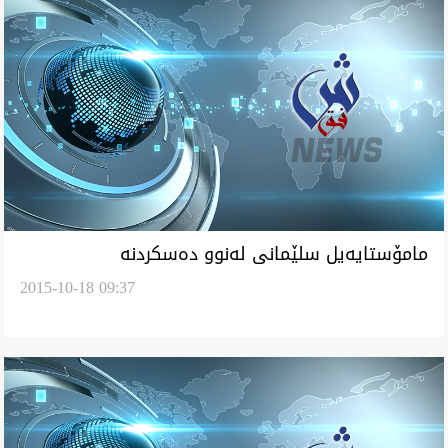
مامۆستايه‌يل سلێمانى له‌نوو ده‌سكردنه‌
2015-10-18 09:37
خوه‌ينيشانداين