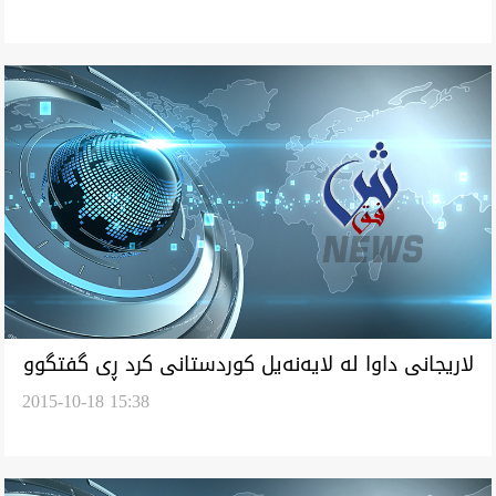
لاريجانى داوا له‌ لايه‌نه‌يل كوردستانى كرد ڕى گفتگوو
2015-10-18 15:38
بگرنه‌ وه‌ر