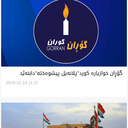
گۆڕان خوازياره‌ كورد"پلانه‌يل پيشوه‌خته‌"دابنه‌ێد
2019-12-14 11:37
له‌باره‌ى دوسيه‌يليگ گرنگ عراقى