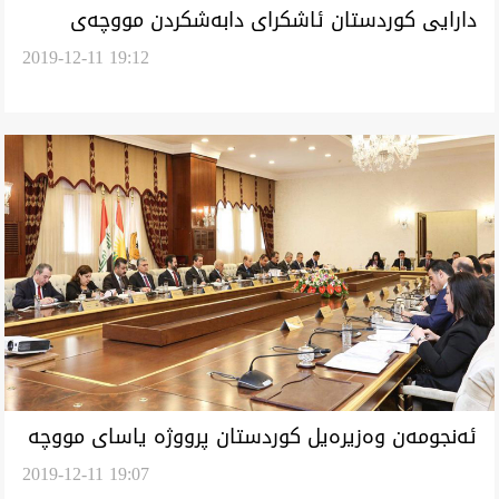
دارايى كوردستان ئاشكراى دابه‌شكردن مووچه‌ى
2019-12-11 19:12
كارمه‌نده‌يل ته‌ندروستى كرد
ئه‌نجومه‌ن وه‌زيره‌يل كوردستان پرووژه ‌ياساى مووچه‌
2019-12-11 19:07
و خانه‌نشينى په‌سه‌ن كرد