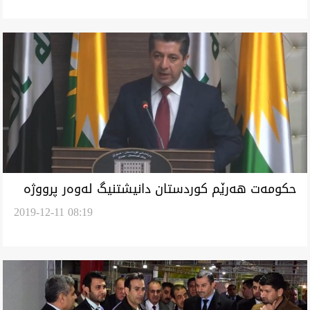
حكومه‌ت هه‌رێم كوردستان دانيشتنيگ له‌وه‌ر پرووژه‌
2019-12-11 08:19
ياساى خاسسازيه‌يل ساز ئه‌كا