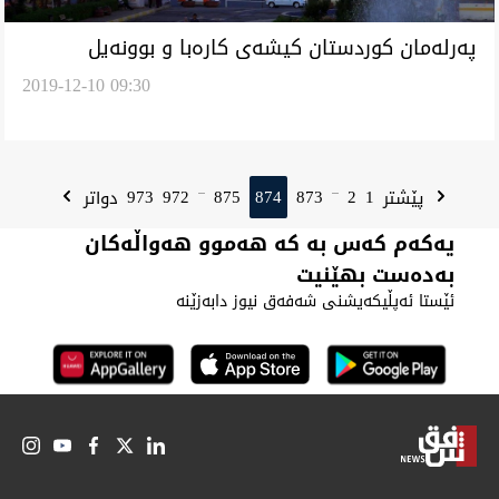
په‌رله‌مان كوردستان كيشه‌ى كاره‌با و بوونه‌يل
2019-12-10 09:30
توركمان تاووتوێ ئه‌كا
973
972
875
874
873
2
1
پێشتر
دواتر
...
...
یەکەم کەس بە کە هەموو هەواڵەکان
بەدەست بهێنیت
ئێستا ئەپڵیکەیشنی شەفەق نیوز دابەزێنە