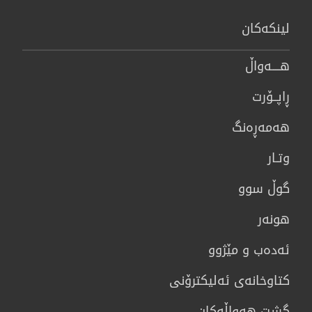
لینكەكان
هــــه‌واڵ
ڕاپــۆرت
هه‌مه‌ڕه‌نگ
وتـار
گوڵ سوو
هونه‌ر
ئەدەب و مێژوو
كتاوخانه‌ی ئه‌ليكترۆنی
گشت هەواڵەکان