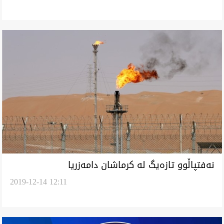
نه‌فتپاڵوو تازه‌يگ له‌ كرماشان دامه‌زريا
2019-12-14 12:11