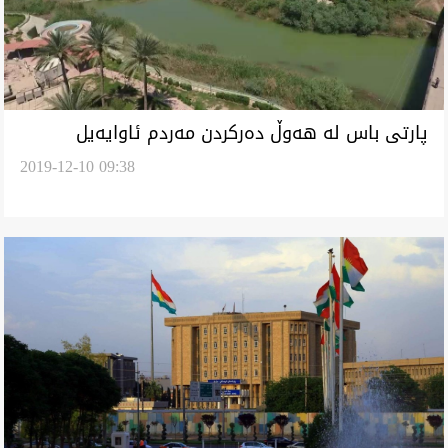
پارتى باس له‌ هه‌وڵ ده‌ركردن مه‌ردم ئاوايه‌يل
2019-12-10 09:38
كوردنشين ئه‌كا له‌ خانه‌قين