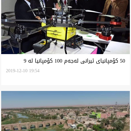
50 كۆمپانياى ئيرانى له‌جه‌م 100 كۆمپانيا له‌ 9
2019-12-10 19:54
ده‌وڵه‌ت به‌شدارى پيشانگاى سلێمانى ئه‌كه‌ن