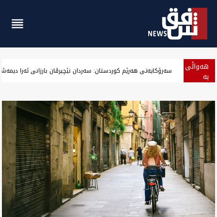
هەواڵی
‏بەرزەوبوین نرخ دۆلار لە بەغداد و جیگیربوینی لە هەولێر وەگەرد بەس
بە
پەلە