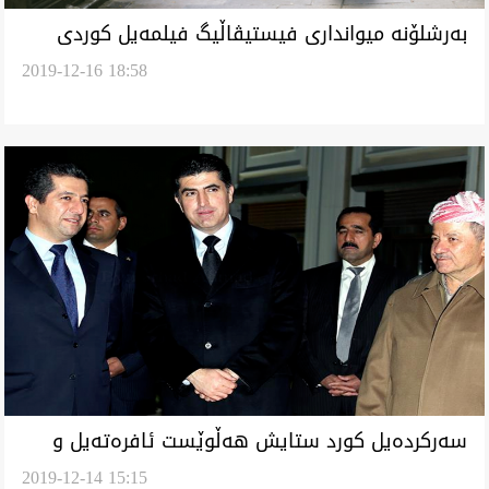
به‌رشلۆنه‌ ميواندارى فيستيڤاڵيگ فيلمه‌يل كوردى
2019-12-16 18:58
ئه‌كا
سه‌ركرده‌يل كورد ستايش هه‌ڵوێست ئافره‌ته‌يل و
2019-12-14 15:15
جه‌خت له ‌پشتگيرييان ئه‌كه‌ن