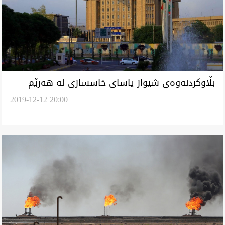
بڵاوكردنه‌وه‌ى شيواز ياساى خاسسازى له‌ هه‌رێم
2019-12-12 20:00
كوردستان