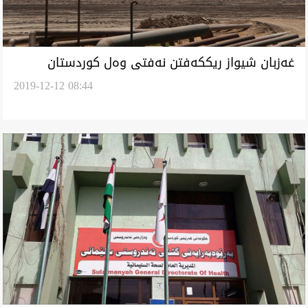
غه‌زبان شيواز ريككه‌فتن نه‌فتى وه‌ل كوردستان
2019-12-12 08:44
ئاشكرا كرد