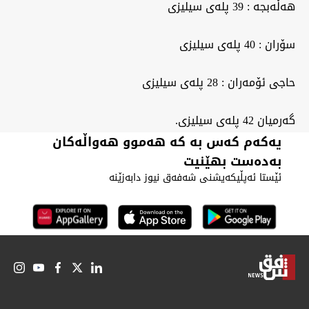
هەڵەبجە : 39 پلەی سیلیزی
سۆران : 40 پلەی سیلیزی
حاجی ئۆمەران : 28 پلەی سیلیزی
گەرمیان 42 پلەی سیلیزی.
یەکەم کەس بە کە هەموو هەواڵەکان
بەدەست بهێنیت
ئێستا ئەپڵیکەیشنی شەفەق نیوز دابەزێنە