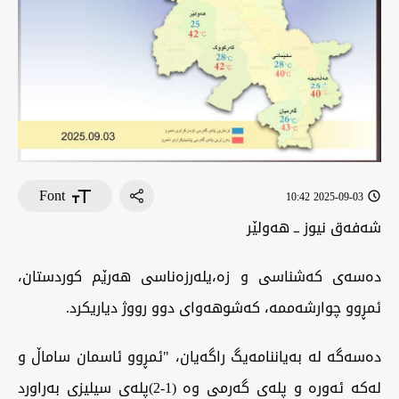
Font
2025-09-03 10:42
شەفەق نیوز ــ هەولێر
دەسەی کەشناسی و زە،یلەرزەناسی هەرێم کوردستان،
ئمڕوو چوارشەممە، کەشوهەوای دوو رووژ دیاریکرد.
دەسەگە لە بەیاننامەیگ راگەیان، "ئمڕوو ئاسمان ساماڵ و
لەکە ئەورە و پلەی گەرمی وە (1-2)پلەى سیلیزى بەراورد