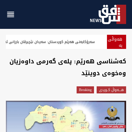
هەواڵی
سەرۆکایەتی هەرێم کوردستان: سەردان نێچیرڤان بارزانی ئەرا د
بە
پەلە
کەشناسی هەرێم: پلەی گەرمی داوەزیان
وەخوەی دوینێد
هــــه‌واڵ كــوردى
Breaking