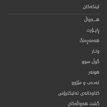
لینكەكان
هــــه‌واڵ
ڕاپــۆرت
هه‌مه‌ڕه‌نگ
وتـار
گوڵ سوو
هونه‌ر
ئەدەب و مێژوو
كتاوخانه‌ی ئه‌ليكترۆنی
گشت هەواڵەکان