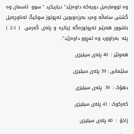
وە توومارەیل دویەکە داوەزێد" دیاریکرد " سوو ئاسمان وە
گشتی ساماڵە وەرد بەرزەوبوین تەپوتوز سوکیگ لەناوچەیل
باشوور هەرێم تەپوتوزەگە زیاترە و پلەی گەرمی ( 1-2 )
پلە بەراوورد وە ئمڕوو داوەزێد".
هەولێر : 40 پلەی سیلیزی
سلێمانی : 39 پلەی سیلیزی
دهۆک : 39 پلەی سیلیزی
کەرکوک : 41 پلەی سیلیزی
زاخۆ : 40 پلەی سیلیزی