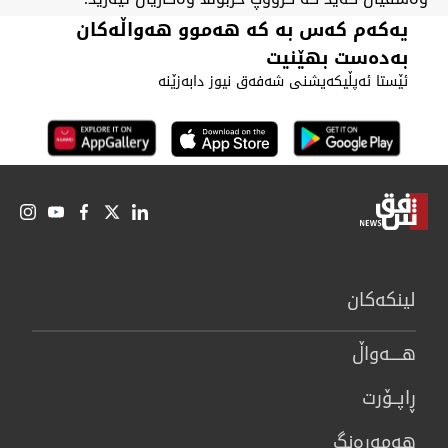
یەکەم کەس بە کە هەموو هەواڵەکان
بەدەست بهێنیت
ئێستا ئەپڵیکەیشنی شەفەق نیوز دابەزێنە
لینكەكان
هــــه‌واڵ
ڕاپــۆرت
هه‌مه‌ڕه‌نگ