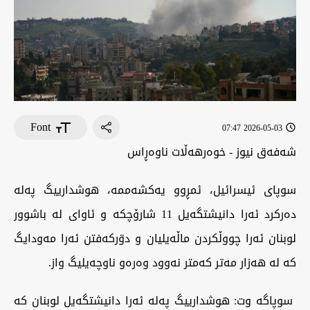
Font
2026-05-03 07:47
شەفەق نیوز - خوەرهەڵات ناوەڕاس
سوپای ئیسرائیل، ئمڕوو یەکشەممە، هوشدارییگ پەلە
دەرکرد ئەرا دانیشتگەیل 11 شارۆچکە و ئاوای لە باشوور
لوبنان ئەرا چووڵکردن ماڵەیلیان و دۊرکەفتن ئەرا مەودایگ
کە لە هەزار مەتر کەمتر نەوود وەرەو ناوچەیلیگ واز.
سوپاگە وت: هوشدارییگ پەلە ئەرا دانیشتگەیل لوبنان کە