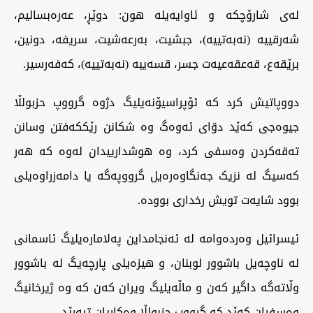
لەی شارۆچکە و ئاوایەیلە هون: دوێڕ، عەرەبسالیم،
شەرقییە (نەبەتییە)، جبشیت، بەرعەشیت، سریفە، دونین،
برێقەع، قەعقەعیەت جسر، قسەیبە (نەبەتییە)، کەفەرسیر.
دووپاتیش کرد کە ئۆپراسیۆنەیلیگ دژوە گرووپ حزبولڵا
جیوەجی کەێد دۊای ئەوەگ وە شکانن رێککەفتن وسانن
تەقەکردن وەسفی کرد، وە هوشدارییدان لەوە کە هەر
کەسیگ لە نزیک جەنگاوەرەیل گرووپەگە یا دامەزراوەیلی
بوود شایەت تویش رخداری بوودە.
ئیسرائیل وەردەوامە لە ئەنجامداین پەلامارەیلیگ ئاسمانی
لە ناوچەیل باشوور لوبنان، و هیزەیلی پارچەیگ لە باشوور
وڵاتەگە داگیر کەن و ماڵەیلیگ ویران کەن کە وە ژیرخانیگ
وەسفیان کەێد کە گرووپ حزبولڵا وەکاریان تیەرێد.