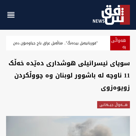
هەواڵی
"قوربانیەیل بيدەنگ".. مناڵەیل عراق باج جیاوەبۊن دەن
بە
پەلە
سوپای ئیسرائیلی هوشداری دەێدە خەڵک
11 ناوچە لە باشوور لوبنان وە چووڵکردن
زویوەزوی
هــــه‌واڵ جیــهانى