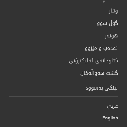
وتـار
گوڵ سوو
هونه‌ر
ئەدەب و مێژوو
كتاوخانه‌ی ئه‌ليكترۆنی
گشت هەواڵەکان
لینکی بەسوود
عربي
English