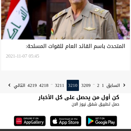
المتحدث باسم القائد العام للقوات المسلحة:
2021-11-07 05:45
الكاظمي لم يُصب بأي أذى
4219
4218
3211
3210
3209
2
1
السابق
التالي
...
...
كن أول من يحصل على كل الأخبار
حمل تطبيق شفق نيوز الان