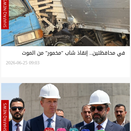
في محافظتين.. إنقاذ شاب "مخمور" من الموت
2026-06-25 09:03
وإصابة 3 مدنيين بحادث سير