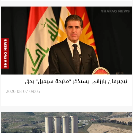
نيجيرفان بارزاني يستذكر "مذبحة سيميل" بحق
2026-08-07 09:05
الآشوريين: كوردستان ستظل بلداً مشتركاً للجميع