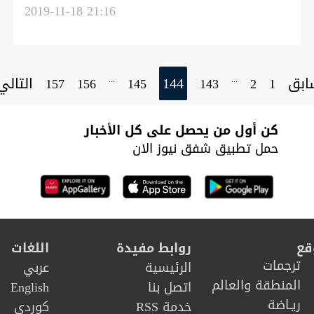
جي: صاحب مواقف وطنية مشهودة
2019-11-18 21:16
ابق
144
التال
...
...
157
156
145
143
2
1
كن أول من يحصل على كل الأخبار
حمل تطبيق شفق نيوز الان
قع
روابط مفيدة
اللغات
ترجمات
الرئيسية
عربي
المنطقة والعالم
اتصل بنا
English
ريـاضة
خدمة RSS
كوردى