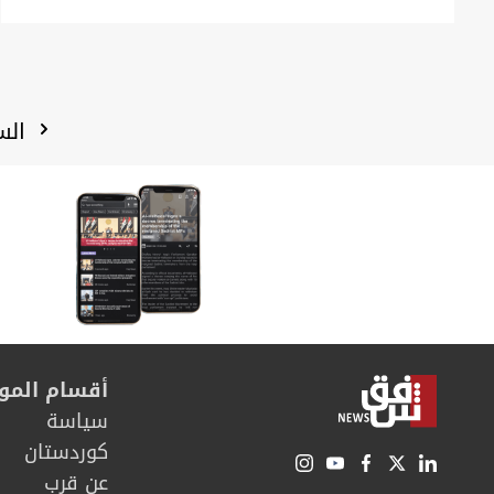
الس
أقسام المو
سیاسة
كوردستان
عن قرب