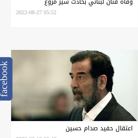
وفاة فنان لبناني بحادث سير مروع
2022-08-27 05:52
cebook
اعتقال حفيد صدام حسين