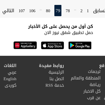
سابق
79
التالي
...
...
107
106
80
78
2
1
كن أول من يحصل على كل الأخبار
حمل تطبيق شفق نيوز الان
قع
روابط مفيدة
اللغات
ترجمات
الرئيسية
عربي
المنطقة والعالم
اتصل بنا
English
ريـاضة
خدمة RSS
كوردى
كل الاخبار
عن قرب