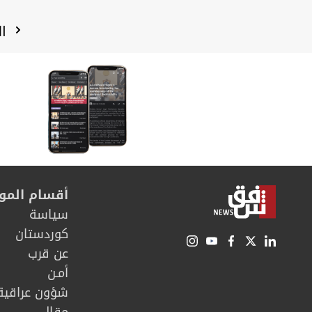
ال
أقسام المو
سیاسة
كوردستان
عن قرب
أمـن
شؤون عراقية