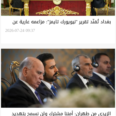
بغداد تُفنّد تقرير "نيويورك تايمز": مزاعمه عارية عن
2026-07-24 09:37
الصحة
الزيدي من طهران: أمننا مشترك ولن نسمح بتهديد