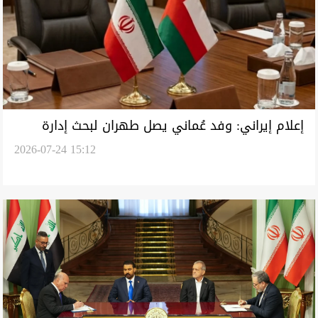
إعلام إيراني: وفد عُماني يصل طهران لبحث إدارة
2026-07-24 15:12
هرمز