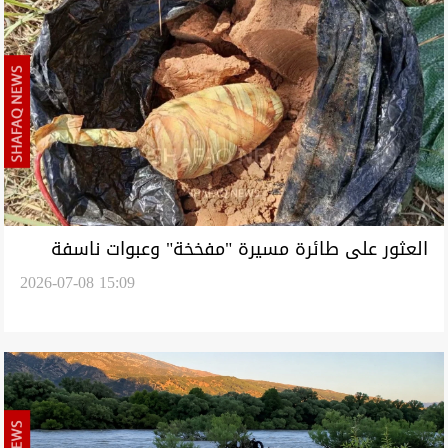
العثور على طائرة مسيرة "مفخخة" وعبوات ناسفة
2026-07-08 15:09
شمالي دهوك (صور)