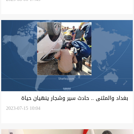
بغداد والمثنى .. حادث سير وشجار ينهيان حياة
2023-07-15 10:04
شخصين واصابة ثالث بجروح