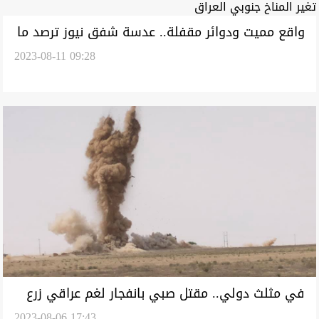
واقع مميت ودوائر مقفلة.. عدسة شفق نيوز ترصد ما
2023-08-11 09:28
فعله تغير المناخ جنوبي العراق
في مثلث دولي.. مقتل صبي بانفجار لغم عراقي زرع
2023-08-06 17:43
القرن الماضي