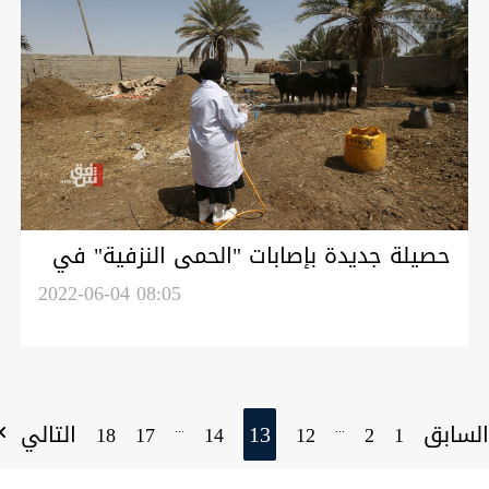
حصيلة جديدة بإصابات "الحمى النزفية" في
العراق
2022-06-04 08:05
لسابق
13
التالي
...
...
18
17
14
12
2
1