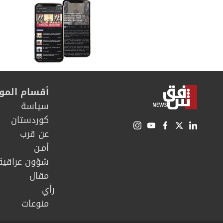
أقسام المو
سیاسة
كوردستان
عن قرب
أمـن
شؤون عراقية
مقال
رأي
منوعات