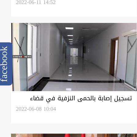
محافظة عراقية
2022-06-11 14:52
cebook
تسجيل إصابة بالحمى النزفية في قضاء
"عقرة" بدهوك
2022-06-08 10:04