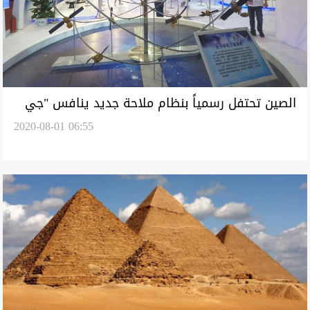
الصين تحتفل رسمياً بنظام ملاحة جديد ينافس "جي
2020-08-01 06:55
بي إس"