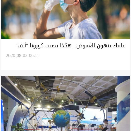
علماء ينهون الغموض.. هكذا يصيب كورونا "أنف"
2020-08-02 06:11
الإنسان