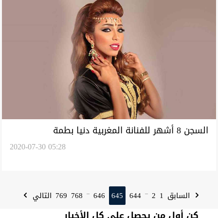
السجن 8 أشهر للفنانة المغربية دنيا بطمة
2020-07-30 05:28
769
768
646
645
644
2
1
السابق
التالي
...
...
كن أول من يحصل على كل الأخبار