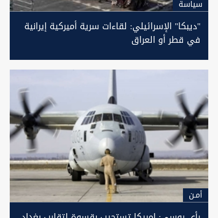
سیاسة
"ديبكا" الإسرائيلي: لقاءات سرية أميركية إيرانية
في قطر أو العراق
أمـن
رأي روسي: امريكا تستجيب بقسوة لتقارب بغداد