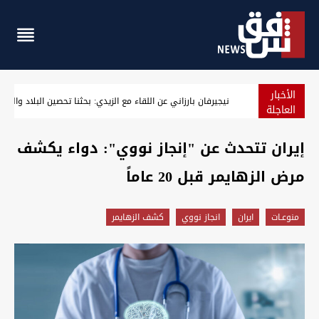
الأخبار
ارتفاع أسعار النفط مع ترقب نتائج المحادثات الأميركية الإيرانية
العاجلة
إيران تتحدث عن "إنجاز نووي": دواء يكشف
مرض الزهايمر قبل 20 عاماً
منوعـات
ايران
انجاز نووي
كشف الزهايمر