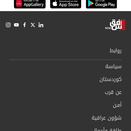
روابط
سیاسة
كوردستان
عن قرب
أمـن
شؤون عراقية
طاقة وأعمال