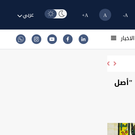
عربي
A+
A
A-
لاخبار
الخزانة الأميركية ترفع "فلاي بغداد" من قائمة العقو
 "أصل