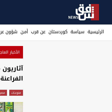
الرئيسية
سیاسة
كوردستان
عن قرب
أمـن
شؤون عرا
الأخبار العاج
توصية ب
آثاريون 
الفراعنة
منوعـات
مصر