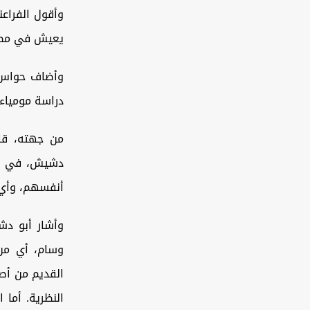
وأقول الفراع
يعيش في مصر
وأضاف حواس: 
دراسة مومياء 
من جهته، قال
دشيش، في تصر
أنفسهم، وأي 
وسام، أي من 
القديم من أصو
النظرية. أما 