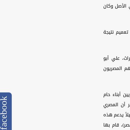
 الأصل وكان
تعميم نتيجة
اث، علي أبو
هم المصريون
لمصريين أبناء حام
cebook
ر أن المصري
لاً يدعم هذه
صر)، قام بها