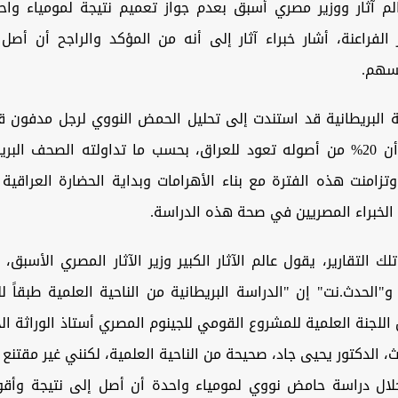
الم آثار ووزير مصري أسبق بعدم جواز تعميم نتيجة لمومياء واح
الفراعنة، أشار خبراء آثار إلى أنه من المؤكد والراجح أن أصل 
سهم.
والذي أظهر أن 20% من أصوله تعود للعراق، بحسب ما تداولته الصحف الب
تزامنت هذه الفترة مع بناء الأهرامات وبداية الحضارة العراقية 
لخبراء المصريين في صحة هذه الدراسة.
تلك التقارير، يقول عالم الآثار الكبير وزير الآثار المصري الأسبق
" و"الحدث.نت" إن "الدراسة البريطانية من الناحية العلمية طبقاً ل
اللجنة العلمية للمشروع القومي للجينوم المصري أستاذ الوراثة الجز
، الدكتور يحيى جاد، صحيحة من الناحية العلمية، لكنني غير مقتنع نه
ال دراسة حامض نووي لمومياء واحدة أن أصل إلى نتيجة وأقو