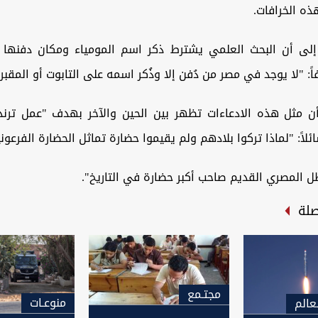
ه الخرافات.
لى أن البحث العلمي يشترط ذكر اسم المومياء ومكان دفنها ل
ً: "لا يوجد في مصر من دُفن إلا وذُكر اسمه على التابوت أو المقبرة
 مثل هذه الادعاءات تظهر بين الحين والآخر بهدف "عمل ترند
لاً: "لماذا تركوا بلادهم ولم يقيموا حضارة تماثل الحضارة الفرعوني
 المصري القديم صاحب أكبر حضارة في التاريخ".
صلة
مجتـمع
منوعـات
عالم