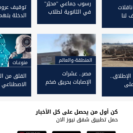
رسوب جماعي "محيّر"
توقيف عروس
ناقلات
في الثانوية لطلاب
الدخلة بتهمة
 لنا
صف كامل
تخطر على ال
 ستطال
دان
المنطقة-والعالم
منوعـات
مصر.. عشرات
 الإطلاق..
القلق من ال
الإصابات بحريق ضخم
على
الاصطناعي ي
في الجيزة
لذهبية
دراسة تكشف
"التفاؤل" با
الحديثة
كن أول من يحصل على كل الأخبار
حمل تطبيق شفق نيوز الان