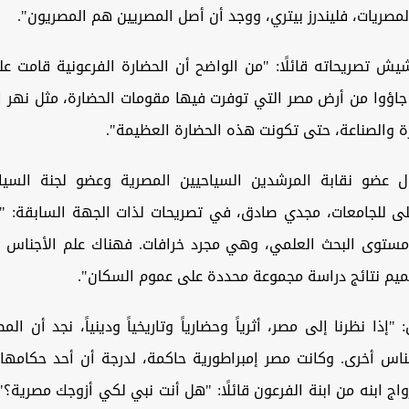
ريات، فليندرز بيتري، ووجد أن أصل المصريين هم المصريون".
شيش تصريحاته قائلًا: "من الواضح أن الحضارة الفرعونية قامت ع
اؤوا من أرض مصر التي توفرت فيها مقومات الحضارة، مثل نهر ال
ارة والصناعة، حتى تكونت هذه الحضارة العظيمة".
ل عضو نقابة المرشدين السياحيين المصرية وعضو لجنة السيا
لى للجامعات، مجدي صادق، في تصريحات لذات الجهة السابقة: "
مستوى البحث العلمي، وهي مجرد خرافات. فهناك علم الأجناس وع
ميم نتائج دراسة مجموعة محددة على عموم السكان".
إذا نظرنا إلى مصر، أثرياً وحضارياً وتاريخياً ودينياً، نجد أن الم
جناس أخرى. وكانت مصر إمبراطورية حاكمة، لدرجة أن أحد حكامها
اج ابنه من ابنة الفرعون قائلًا: "هل أنت نبي لكي أزوجك مصرية؟