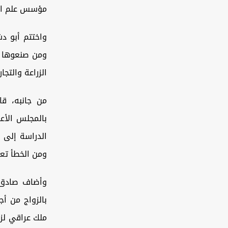
مؤسس علم المص
واختتم أبو د
ومن صنعوها ج
الزراعة والتج
من جانبه، قا
بالمجلس الأع
الدراسة إلى 
ومن الخطأ تع
وأضاف صادق: "
بالزواج من أ
ملك عراقي لزو