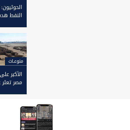
الحوثيون: 
النفط هدف
وصواريخنا
مصر والسو
منوعـات
الأكبر على
مصر تعثر 
"المدينة ا
المفقودة"