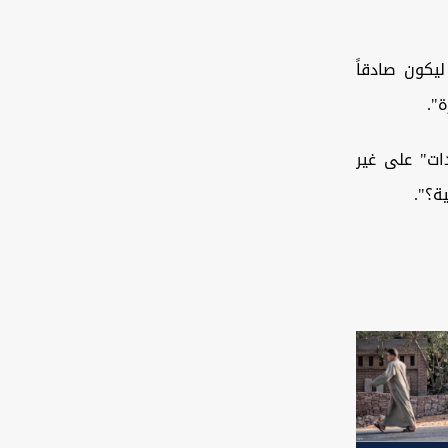
يكون صادقاً
".
ات" على غير
ة؟".