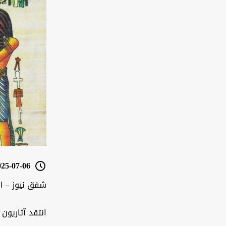
5-07-06 15:31
شفق نيوز – ا
انتقد آثاريون