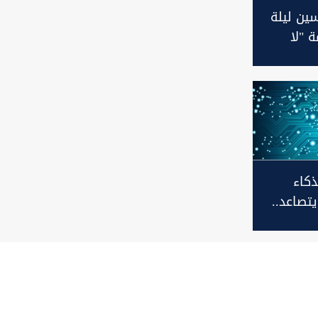
ين ليلة
 "لا
بال"
ذكاء
تصاعد..
 تراجع
لتقنية