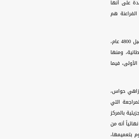
دة على أنها
الفراعنة هم
وكانت الدراسة البريطانية قد استندت إلى تحليل الحمض النووي لرجل مدفون قبل 4800 عام،
ريطانية، ومنها
الأولى، فيما
، زاهي حواس،
لمراجعة التي
يئية بالمركز
ائياً أنه من
م بتعميمها،