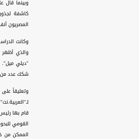
وبينما قال ع
كاشفة لجذور 
المصريون أنف
"ديلي ميل". و
شكك عدد من ا
وتعليقاً على 
لـ"العربية.نت
قام بها رئيس 
القومي للبحوث
الممكن من خل