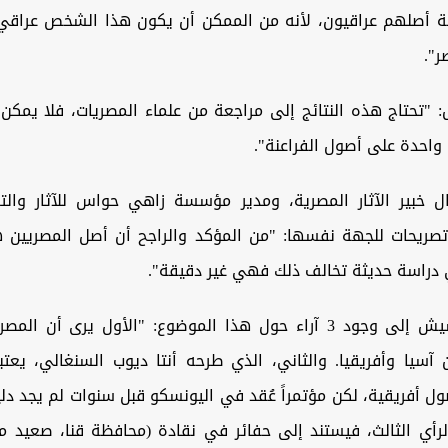
نة أصلهم عراقيون، لأنه من الممكن أن يكون هذا الشخص عراقي
".
"تحتاج هذه النتائج إلى مراجعة من علماء المصريات، فلا يمكن 
واحدة على أصول الفراعنة".
 خبير الآثار المصرية، ومدير مؤسسة زاهي حواس للآثار والتر
يحات للجهة نفسها: "من المؤكد والراجح أن أصل المصريين 
دراسة حديثة تخالف ذلك فهي غير دقيقة".
وأشار أبو دشيش إلى وجود 3 آراء حول هذا الموضوع: "الأول يرى أن ا
آسيا وأفريقيا. والثاني، الذي طرحه أنتا ديوب السنغالي، يعتب
ل أفريقية، لكن مؤتمراً عُقد في اليونسكو قبل سنوات لم يجد دلي
الرأي الثالث، فيستند إلى حفائر في نقادة (محافظة قنا، صعيد م