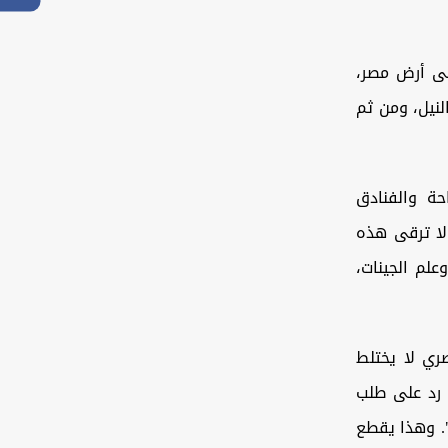
لى أرض مصر،
نيل، ومن ثم
حة والفنادق
لا ترقى هذه
لم الجينات،
صري لا يختلط
 رد على طلب
". وهذا يقطع