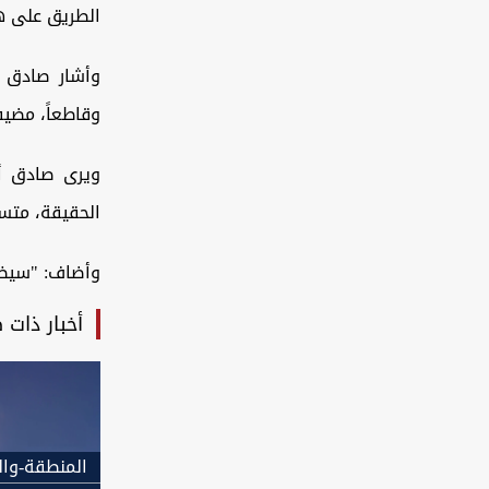
الطريق على هذ
وأشار صادق إ
وقاطعاً، مضيفا
ويرى صادق أن
الحقيقة، متسائ
وأضاف: "سيظل
أخبار ذات 
المنطقة-وال