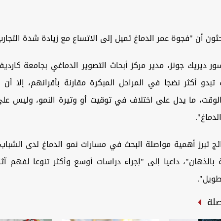
حثون أن "فجوة عمر الدماغ تميل إلى الاتساع مع زيادة شدة التجارب 
ور ديريك جونز، مدير مركز أبحاث التصوير الدماغي بجامعة كاردي
تبدو أكثر نضجا في المراحل المبكرة مقارنة بأقرانهم، إلا أن 
 الوقت، ما يدل على اختلاف في توقيت أو وتيرة النمو، وليس على
دماغ".
ائج تبرز أهمية مواصلة البحث في مسارات نمو الدماغ لدى الشباب
بالذهان"، داعيا إلى "إجراء دراسات أوسع وأكثر تنوعا لفهم آثا
طويل".
صلة