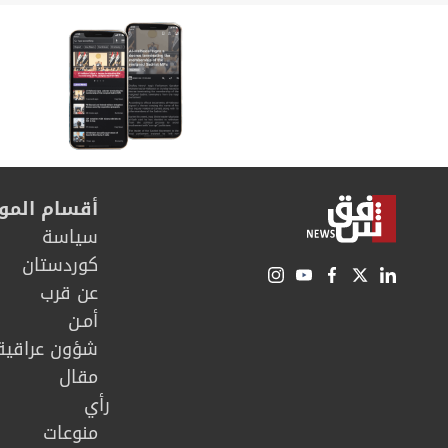
رقاقة الدم
البشر!
أقسام المو
سیاسة
كوردستان
عن قرب
أمـن
شؤون عراقية
مقال
رأي
منوعات