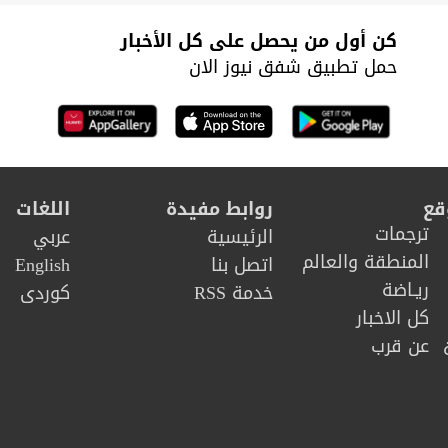
اغ لدى
تكون مسؤولة عن
تسبق الموت
الإصابة بالفصام
كن أول من يحصل على كل الأخبار
حمل تطبيق شفق نيوز الان
قع
روابط مفيدة
اللغات
ترجمات
الرئيسية
عربي
المنطقة والعالم
اتصل بنا
English
ريـاضة
خدمة RSS
كوردى
كل الاخبار
عن قرب