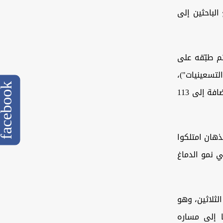
لباحثين إلى
كثر من 2600 صورة دماغية، ثم طبّقه على
 للآباء والأطفال (ALSPAC؛ "أطفال التسعينيات")،
cebook
وشملت العينة 245 شابا في العشرين من العمر، و279 في الثلاثين من العمر، إضافة إلى 113
ذهان امتلكوا
 نمو الدماغ
لثلاثين، وهو
ا إلى مساره