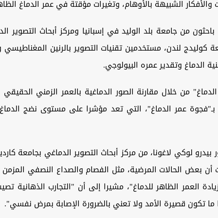
والأفكار الشبيهة بالأوهام، وتغيرات مؤقتة في عمر الدماغ الظاه
باحثون من جامعة بلد الوليد في إسبانيا ومركز أبحاث التصوير ال
 كوليدج لندن، مستخدمين تقنيات التصوير بالرنين المغناطيسي ون
نية الدماغ وتقدير عمره البيولوجي.
لدماغ" من خلال مقارنة الصور الدماغية بالعمر الزمني الحقيقي 
 بـ"فجوة عمر الدماغ"، التي تعد مؤشرا على مستوى نضج الدماغ
 بيدرو لوكي لاغونا، من مركز أبحاث التصوير الدماغي بجامعة كارديف
أن بعض الحالات المرضية، مثل الفصام والصداع النصفي المزمن 
ا ما تكون قصيرة الأمد ولا تعني بالضرورة الإصابة بمرض نفسي".