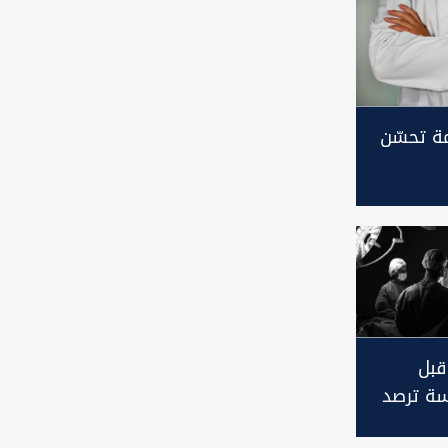
ة تحسّن
بل
اسة ترصد
رة"