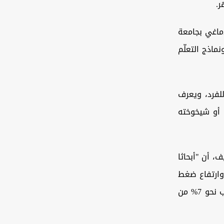
ر.
دماغي بجامعة
ماذج التعلّم
للفرد، ويعرف
 أو شيخوخته
، أن "أبحاثا
وارتفاع ضغط
الدم، ترتبط بزيادة العمر الظاهر للدماغ"، مشيرا إلى أن "التجارب الذهانية تصيب نحو 7% من