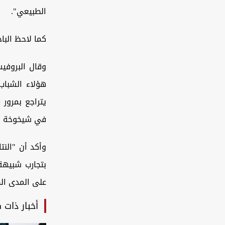
الطبيعي".
كما لاحظ البا
وقال البروفيس
هؤلاء الشباب 
يتراجع بمرور
في شيخوخة ال
وأكد أن "النت
بتجارب شبيهة 
على المدى ال
أخبار ذات 