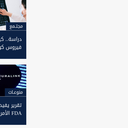
مجتـمع
دراسة.. ك
فيروس كور
الدماغ؟
منوعـات
تقرير يفي
FDA ال
موسك لاخت