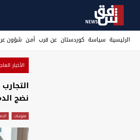
الرئيسية
سیاسة
كوردستان
عن قرب
أمـن
شؤون عرا
الأخبار العاج
مسؤول سعودي:
التجارب 
نضج الدم
منوعـات
الدم