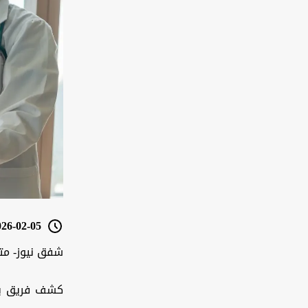
6-02-05 12:05
شفق نيوز- مت
كشف فريق بحث