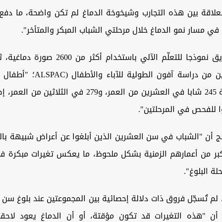
علاقة بين هذه التجارب وشيخوخة الدماغ لم تكن واضحة، ما دفع ا
 في مسار نمو الدماغ خلال مرحلتي الشباب المبكر والمتأخر".
وقد درّب الفريق نموذجا للتعلّم الآلي باستخدام أ
بيانات مشاركين من دراسة آفون الطولية
 للفحص في المرحلتين".
ج أن "الشباب في سن العشرين الذين أبلغوا عن أعراض شبيهة بال
كبر من أعمارهم الزمنية بشكل ملحوظ، ما يعكس تغيرات مبكرة في
لة البلوغ".
لم تُسجّل فروق ذات دلالة إحصائية بين المجموعتين عند بلوغ سن ا
أن "هذه التغيرات قد تكون مؤقتة، أو أن الدماغ يعود لاحق