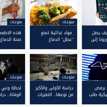
منوعـات
منوعـات
يف يصل
مواد غذائية تمنع
هذه الاطعم
ونا إلى
"عطل" الدماغ
صحة الدماغ
منوعـات
منوعـات
د برفض
دراسة الأولى والأكبر
لحظة وعي ق
أمريكية طلب
من نوعها.. التغيرات
الوفاة.. در
بار غرسات
في جينات الدماغ قد
"تفاصيل مثي