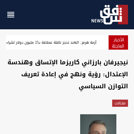
الأخبار
لتعاون النفطي مع العراق يخفف أزمة الطاقة ويمهد لشراكة استراتيجية
أزمة هرمز.. الهند تحجز ناقلة عملاقة بـ25 مليون دولار ل
العاجلة
نیجیرفان بارزاني کاریزما الإتساق وهندسة
الإعتدال: رؤیة ونهج في إعادة تعریف
التوازن السیاسي
مقـالات