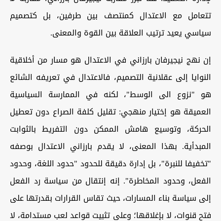
تتعامل مع الاعتدال کمنتصف بین طرفین، بل کتصمیم
سیاسي یعید ترتیب العلاقة بین القوة والمعنی.
إن نهج نیجیرفان بارزاني في الاعتدال هو مسار من أخلاقیة
النوایا إلی عقلانیة التصمیم، فالاعتدال في تعریفه الشائع
هو "نزوع الی الوسط"، لکنه في الممارسة السیاسیة
العمیقة هو إختیار منهجي: تقلیل کلفة الصراع دون تعطیل
الحرکة، وتوسیع هامش الممکن دون التفریط بالثوابت
المبدأیة. بهذا المعنی، لا یقدم بارزاني الاعتدال بوصفه
"تخفیفا للنبرة"، بل إدارة دقیقة للحدود "حدود اللغة، وحدود
الفعل، وحدود المخاطرة". إنه إنتقال من سیاسة رد الفعل
إلی سیاسة بناء المسارات، حیث تقاس القرارات بقدرتها علی
فتح قنوات، لا بإغلاقها؛ وعلی تثبیت قواعد لعب مستدامة، لا