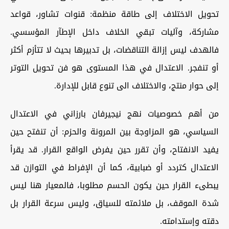
تحویل الاختلاف إلی طاقة منظمة: قنوات تشاور، قواعد
مشارکة، وآلیات تبقي الخلاف داخل الإطآر المؤسسي.
فالهدف لیس إزالة التناقضات، بل تدبیرها بحیث لا تتأزم أکثر
أو تنفجر. الاعتدال في هذا المستوی هو فن تحویل التوتر
إلی حوار منتج، والاختلاف الی تنوع قابل للإدارة.
من أهم خصوصیات نهج نیجیرفان بارزاني في الاعتدال
السیاسي، هو المزاوجة بین المرونة والحزم: أن تنفتح حین
یفید الانفتاح، وأن تقرر حین یفرض الواقع القرار. قد یقرأ
الاعتدال کتردد أو ضبابیة، کما أن الإفراط في التوازن قد
یبطیء القرار حین یکون الحسم مطلوبا، فالمعیار هنا لیس
شدة الموقف، بل ملائمته للسیاق، ولیس سرعة القرار بل
دقته وإستدامته.