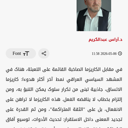
د.آراس عبدالکریم
Font
2026-05-06 11:58
في مقابل الکاریزما الصاخبة القائمة علی التعبئة، هناک في
المشهد السیاسي العراقي نمط آخر أکثر هدوءا: کاریزما
الاتساق، جاذبیة تبنی من تکرار سلوک یمکن التنبؤ به، ومن
إلتزام بخطاب لا یناقضه الفعل. هذه الکاریزما لا تراهن علی
الانفعال، بل علی "الثقة المتراکمة"، ومن ثم القدرة علی
تجدید المعنی داخل الاستقرار: تحدیث الأدوات، توسیع آفاق