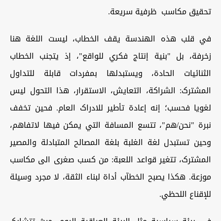
تحقیق مکاسب ظرفیة سریعة.
في قلب هذه الهندسة یقف الخطاب، لیست اللغة هنا
زخرفة، بل "بنیة إنتاج فکري للواقع"، إذ یتجنب الخطاب
الثنائیات الحادة، ویستبدلها بمفردات قابلة للتداول
المشترک: الشراکة، التعایش، الاستقرار، هذا التحول لیس
لغویا فحسب؛ إنه إعادة تأطیر للادراک العام. فحین تخفف
نبرة "نحن/هم"، تتسع المسافة التي یمکن فیها لاتفاهم،
وحین تستبدل لغة الغلبة بلغة المصالح المتبادلة والمصیر
المشترک، تتغیر قواعد اللعبة: من کسب صغری الی مکاسب
موزعة. هکذا یصبح الخطآب أداة لبناء الثقة، لا مجرد وسیلة
للإقناع اللحظي.