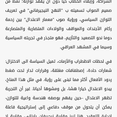
الشراکة، وإبقاء الخطاب حیا دون أن یفقد توازنه؛ نمط من
صمیم الصواب تسمیته ب "النهج النیجیرفاني" في تعریف
التوازن السیاسي، ورؤیة صوب "معمار الاعتدال" بین زحمة
رکام الأجندات والمواقف والولاءات المتضاربة والمتصارعة
دوما نحو التصعید والتأزیم، فهو متجذر في تجربته السیاسیة
وسیما في المشهد العراقي.
في لحظات الاظطراب والأزمات، تمیل السیاسة الی الاختزال:
شعارات حادة، إصطفافات مغلقة، وقرارات تدار تحت ضغط
ردود الأفعال أکثر مما تبنی علی رؤیة. في مثل هذا المناخ،
یبدو الاعتدال خیارا هشا، بل ومشوها أحیانا. غیر أن التجربة
تظهر الاعتدال –حین یفهم بوصفه هندسة واعیة للتوازن-
یمکن أن یتحول من موقف دفاعي إلی إستراتیجیة فاعلة
لإدارة التعقید. هنا تبرز مقاربة نیجیرفان بارزاني، مقاربة لا