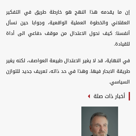
إن ما یقدمه هذا النهج هو خارطة طریق في التفکیر
العقلاني والخطوة العملیة الواقعیة، وجوابا حین نسأل
أنفسنا: کیف نحول الاعتدال من موقف دفاعي الی أداة
للقیادة.
في النهایة، قد لا یغیر الاعتدال طبیعة العواصف، لکنه یغیر
طریقة الابحار فیها. وهذا في حد ذاته، تعریف جدید للتوازن
السیاسي.
أخبار ذات صلة