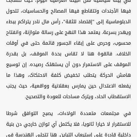
في بیئة سیاسیة مثل البیئة العراقیة الیوم، حیث تتشابک
فیها الأجندات وتتقاطع فیها المصالح والحساسیات، تتحول
الدبلوماسیة إلی "إقتصاد للثقة"، رأس مال نادر یتراکم ببطء
ویهدر بسرعة. یعتمد هذا النهج علی رسالة متوازنة، وانفتاح
محسوب، وحرص علی إبقاء الجسور قائمة حتی في أوقات
الخلاف. فالقوة هنا لا تقاس بحدة الموقف، بل بقدرة
الموقف علی الاستمرار دون أن یستهلک رصیده. إن توسیع
هامش الحرکة یتطلب تخفیض کلفة الاحتکاک، وهذا ما
یفعله الاعتدال حین یمارس بعقلانیة وواقعیة، حیث یجنب
الاستقطاب الحاد، ویترک مساحات للعودة والتصحیح.
في مجتمعات متعددة الولاءات، یصبح التوافق شرطا
للاستقرار لا خیارا ثانویا، فلا یکتمل أي توازن خارجي دن بنیة
داخلیة قادرة علی إستیعاب التباین. هنا تتجلی الهندسة في