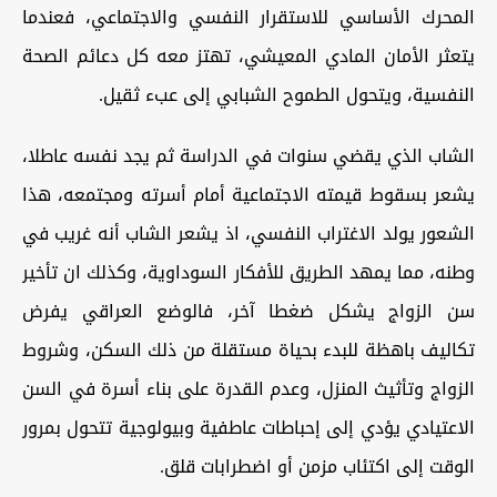
المحرك الأساسي للاستقرار النفسي والاجتماعي، فعندما
يتعثر الأمان المادي المعيشي، تهتز معه كل دعائم الصحة
النفسية، ويتحول الطموح الشبابي إلى عبء ثقيل.
الشاب الذي يقضي سنوات في الدراسة ثم يجد نفسه عاطلا،
يشعر بسقوط قيمته الاجتماعية أمام أسرته ومجتمعه، هذا
الشعور يولد الاغتراب النفسي، اذ يشعر الشاب أنه غريب في
وطنه، مما يمهد الطريق للأفكار السوداوية، وكذلك ان تأخير
سن الزواج يشكل ضغطا آخر، فالوضع العراقي يفرض
تكاليف باهظة للبدء بحياة مستقلة من ذلك السكن، وشروط
الزواج وتأثيث المنزل، وعدم القدرة على بناء أسرة في السن
الاعتيادي يؤدي إلى إحباطات عاطفية وبيولوجية تتحول بمرور
الوقت إلى اكتئاب مزمن أو اضطرابات قلق.