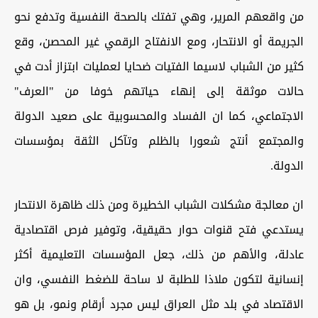
من واقعهم المرير، وهي تفتك بالصحة النفسية وتدفع نحو
الجريمة أو الانتحار، ومع الانفتاح الرقمي غير المحصن، وقع
كثير من الشباب لاسيما الفتيات ضحايا لعمليات ابتزاز أدت في
حالات موثقة إلى إنهاء حياتهم خوفا من "العرف"
الاجتماعي، كما ان الفساد والمحسوبية على صعيد الدولة
والمجتمع أنتج شعورا بالظلم وتآكل الثقة بمؤسسات
الدولة.
ان معالجة مشكلات الشباب الخطيرة ومن ذلك ظاهرة الانتحار
يستدعي فتح قنوات حوار حقيقية، وتوفير فرص اقتصادية
عادلة، والأهم من ذلك، جعل المؤسسات التعليمية أكثر
إنسانية لتكون ملاذا للطلبة لا ساحة للضغط النفسي، وان
الاقتصاد في بلد مثل العراق ليس مجرد أرقام ونمو، بل هو