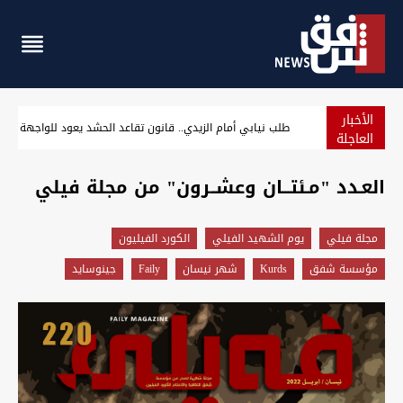
الأخبار
العراق الـ12 عربياً والـ94 عالمياً في مؤشر الدبلوماسية والشراكة الدولية
العاجلة
العـدد "مـئتـــان وعشــرون" من مجلة فيلي
مجلة فيلي
يوم الشهيد الفيلي
الكورد الفيليون
مؤسسة شفق
Kurds
شهر نيسان
Faily
جينوسايد