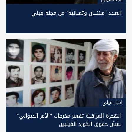
العـدد "مـئتـــان وثمــانية" من مجلة فيلي
اخبار-فيلي
الهجرة العراقية تفسر مخرجات "الأمر الديواني"
بشأن حقوق الكورد الفيليين