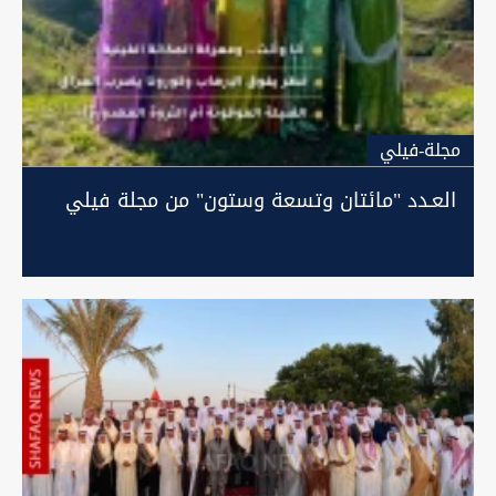
مجلة-فيلي
العـدد "مائتان وتسعة وستون" من مجلة فيلي