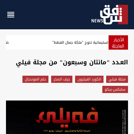
الأخبار
بالصور.. السليمانية تتوج "ملكة جمال القطط"
العاجلة
العـدد "مائتان وسبعون" من مجلة فيلي
مجلة فيلي
الكورد الفيليون
جرف الصخر
حلم المونديال
سايكس-بيكو