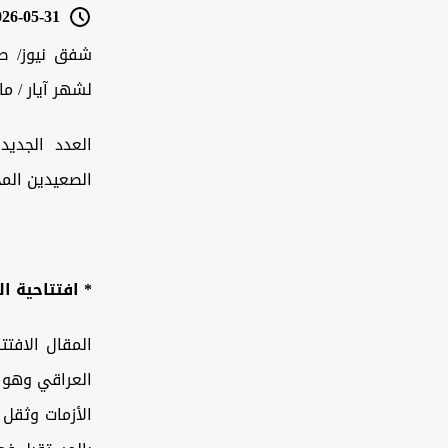
6-05-31 21:24
شفق نيوز/ صد
لشهر
آيار
/
ما
العدد الجدي
الصعيدين المح
*
افتتاحية ال
المقال الافت
العراقي وهو ي
الأزمات وثقل 