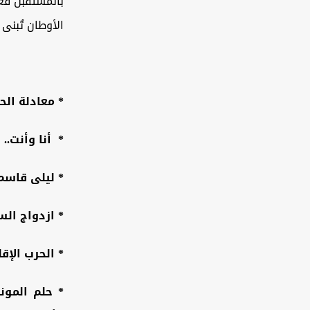
بالمستقبل فعل
الأوطان تُبنى 
*
معادلة الح
*
أنا وأنت.. 
* ليلى قاسم
* ازدواج ال
*
الحرب الإق
* حلم المون