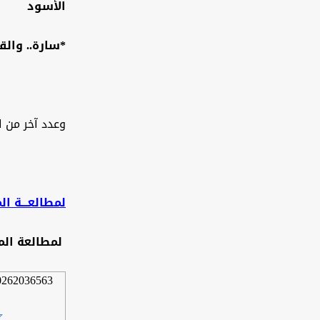
الأسود
*سارة.. وال
وعدد آخر من ا
لمطالعـــة المج
لمطالعة الم
2036563_269.pdf