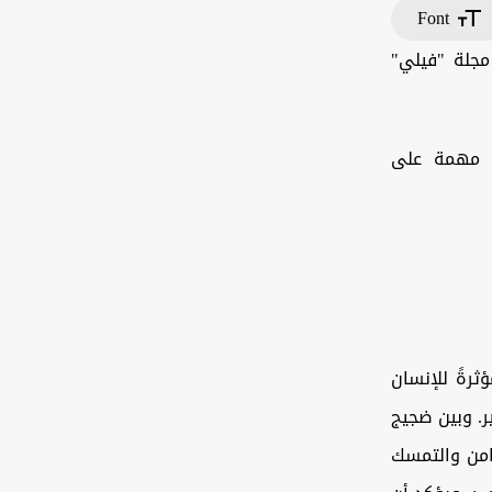
Font
مجلة "فيلي"
ا مهمة على
ثرةً للإنسان
ر. وبين ضجيج
ضامن والتمسك