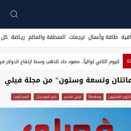
قية
طاقة وأعمال
ترجمات
المنطقة والعالم
ريـاضة
كل ا
لة
تغييرات وتكليفات إدارية واسعة في شركة موانئ العراق بأمر 
مائتان وتسعة وستون" من مجلة فيلي
لكورد الفيليون
Breaking
ليلى قاسم
حلم المونديال
المسكوف