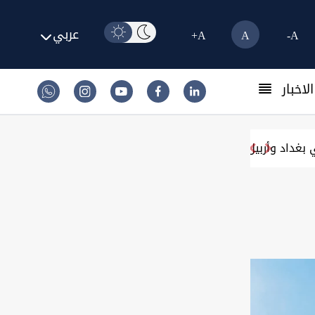
عربي
A+
A
A-
لاخبار
من وزير النقل (وثيقة)