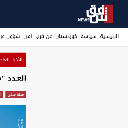
الرئيسية
سیاسة
كوردستان
عن قرب
أمـن
شؤون عرا
الأخبار العاج
العـدد "
مجلة فيلي
ا