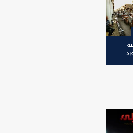
ة
رد
بغداد