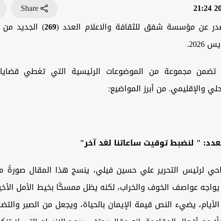
Share
202
ر عن مؤسسة شفق للثقافة والاعلام العدد (
269
) الجديد من 
يس
2026.
د تضمن مجموعة من الموضوعات الرئيسية التي تغطي قضاي
لي والإقليمي. من أبرز المواضيع:
عدد
: "
لنضبط توقيت ساعاتنا لغد آخر"
تاحي لرئيس التحرير علي حسين فيلي،
ينسج هذا المقال صورةً مؤ
واجه عواصف الخوف والخراب، لكنه يظل ممسكًا بخيط الأمل الأخي
الأيام، يضيء النص قيمة الإيمان بالحياة، ويجعل من الصبر والت