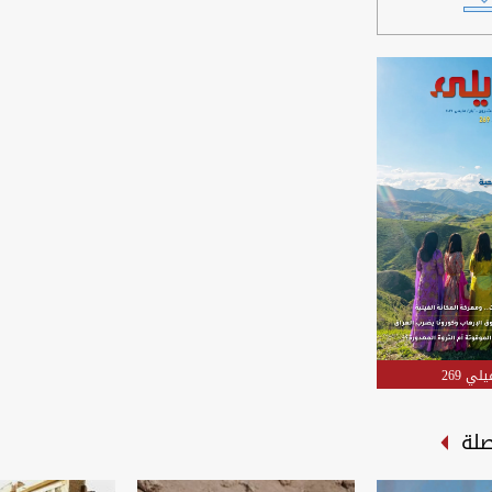
لي 269
صلة