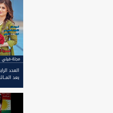
مجلة-فيلي
العدد الراب
بعد المــا
فيلي