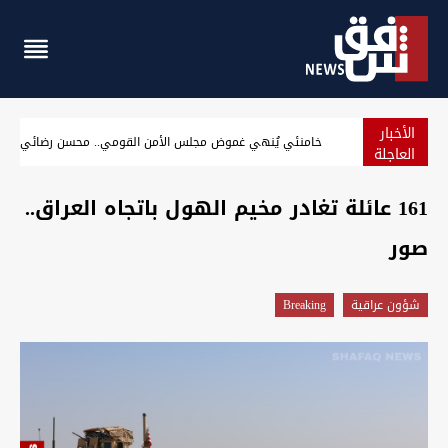
الأخبار
 "كمية كبيرة من الكباب الدسم" تنتهي بوفاة مريض في العراق
خامنئي يُنهي غموض مجلس الأمن القومي..
العاجلة
161 عائلة تغادر مخيم الهول باتجاه العراق..
صور
شؤون عراقية
Breaking