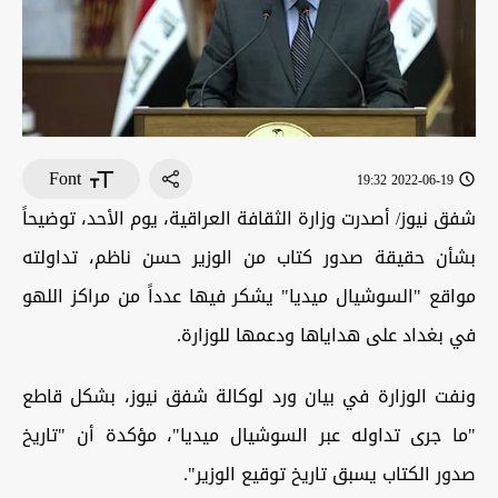
Font
2022-06-19 19:32
شفق نيوز/ أصدرت وزارة الثقافة العراقية، يوم الأحد، توضيحاً
بشأن حقيقة صدور كتاب من الوزير حسن ناظم، تداولته
مواقع "السوشيال ميديا" يشكر فيها عدداً من مراكز اللهو
في بغداد على هداياها ودعمها للوزارة.
ونفت الوزارة في بيان ورد لوكالة شفق نيوز، بشكل قاطع
"ما جرى تداوله عبر السوشيال ميديا"، مؤكدة أن "تاريخ
صدور الكتاب يسبق تاريخ توقيع الوزير".