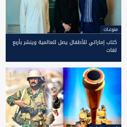
منوعـات
كتاب إماراتي للأطفال يصل للعالمية وينشر بأربع
لغات