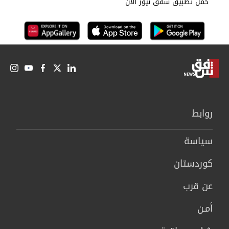
حمل تطبيق شفق نيوز الان
روابط
سیاسة
كوردستان
عن قرب
أمـن