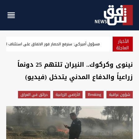
الأخبار
اعتقال مدير بلدية الناصرية الأسبق والعثور على 600 معاملة قطعة أرض
العاجلة
نينوى وكركوك.. النيران تلتهم 25 دونماً
زراعياً والدفاع المدني يتدخل (فيديو)
شؤون عراقية
Breaking
الأراضي الزراعية
حرائق في العراق