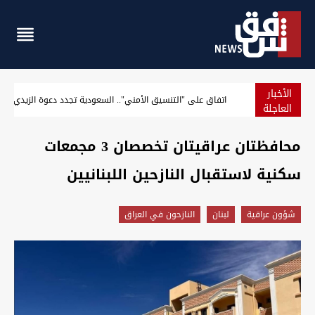
الأخبار
مسؤول أميركي: سنرفع الحصار فور الاتفاق على استئناف الشح
العاجلة
محافظتان عراقيتان تخصصان 3 مجمعات
سكنية لاستقبال النازحين اللبنانيين
شؤون عراقية
لبنان
النازحون في العراق