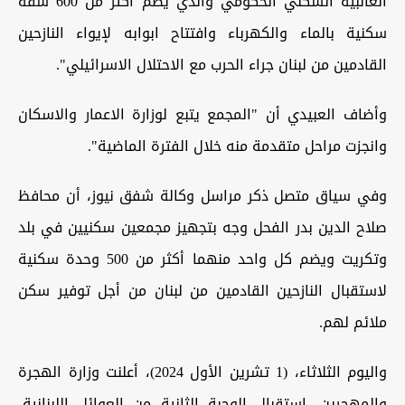
الغالبية السكني الحكومي والذي يضم أكثر من 600 شقة
سكنية بالماء والكهرباء وافتتاح ابوابه لإيواء النازحين
القادمين من لبنان جراء الحرب مع الاحتلال الاسرائيلي".
وأضاف العبيدي أن "المجمع يتبع لوزارة الاعمار والاسكان
وانجزت مراحل متقدمة منه خلال الفترة الماضية".
وفي سياق متصل ذكر مراسل وكالة شفق نيوز، أن محافظ
صلاح الدين بدر الفحل وجه بتجهيز مجمعين سكنيين في بلد
وتكريت ويضم كل واحد منهما أكثر من 500 وحدة سكنية
لاستقبال النازحين القادمين من لبنان من أجل توفير سكن
ملائم لهم.
واليوم الثلاثاء، (1 تشرين الأول 2024)، أعلنت وزارة الهجرة
والمهجرين، استقبال الوجبة الثانية من العوائل اللبنانية،