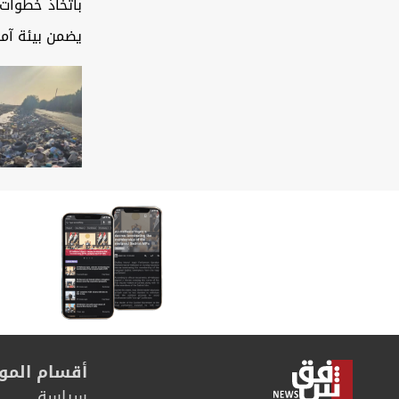
باتخاذ خطوات
يضمن بيئة آمن
أقسام المو
سیاسة