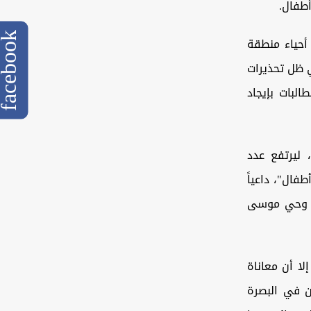
أطفال.
cebook
أحياء منطقة
ي ظل تحذيرات
البات بإيجاد
ليرتفع عدد
ال"، داعياً
لة وحي موسى
لا أن معاناة
ن في البصرة