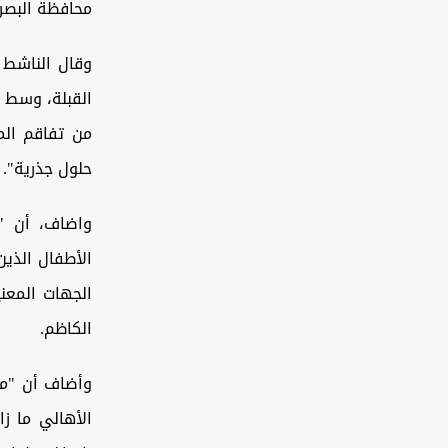
محافظة البصرة
وقال الناشط 
القبلة، وسط م
من تفاقم المخ
حلول جذرية".
واضاف، أن "
الأطفال الذي
الجهات المعن
الكاظم.
وأضاف أن "مشا
الأهالي ما ز