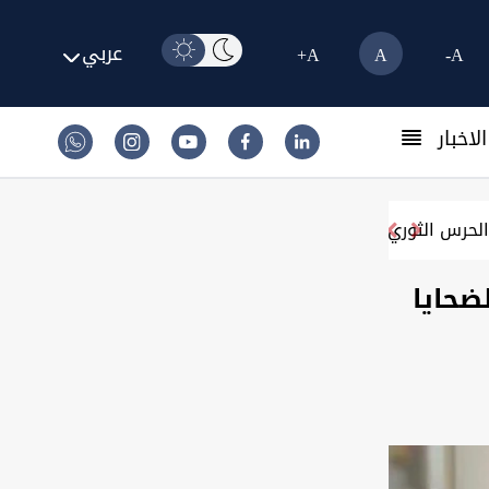
عربي
A+
A
A-
لاخبار
لحرس الثوري
ضحايا