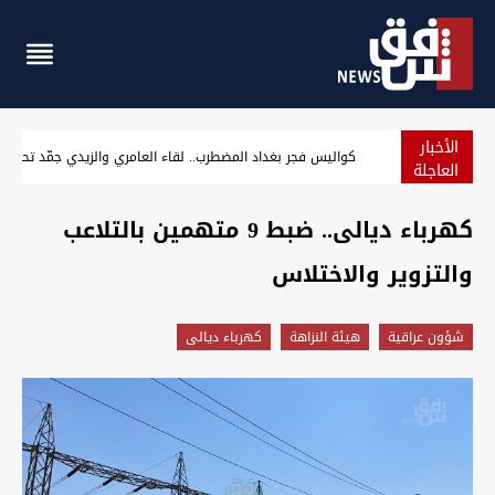
الأخبار
الإطاحة بـ"أصحاب سوابق" وثلاثة متهمين بغرق شاب في بغداد وا
العاجلة
كهرباء ديالى.. ضبط 9 متهمين بالتلاعب
والتزوير والاختلاس
شؤون عراقية
هيئة النزاهة
كهرباء ديالى