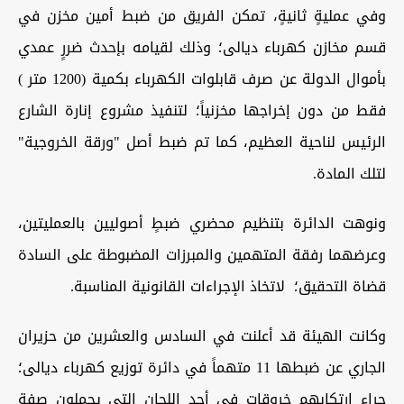
وفي عمليةٍ ثانيةٍ، تمكن الفريق من ضبط أمين مخزن في
قسم مخازن كهرباء ديالى؛ وذلك لقيامه بإحدث ضررٍ عمدي
بأموال الدولة عن صرف قابلوات الكهرباء بكمية (1200 متر )
فقط من دون إخراجها مخزنياً؛ لتنفيذ مشروع إنارة الشارع
الرئيس لناحية العظيم، كما تم ضبط أصل "ورقة الخروجية"
لتلك المادة.
ونوهت الدائرة بتنظيم محضري ضبطٍ أصوليين بالعمليتين،
وعرضهما رفقة المتهمين والمبرزات المضبوطة على السادة
قضاة التحقيق؛ لاتخاذ الإجراءات القانونية المناسبة.
وكانت الهيئة قد أعلنت في السادس والعشرين من حزيران
الجاري عن ضبطها 11 متهماً في دائرة توزيع كهرباء ديالى؛
جراء ارتكابهم خروقات في أحد اللجان التي يحملون صفة