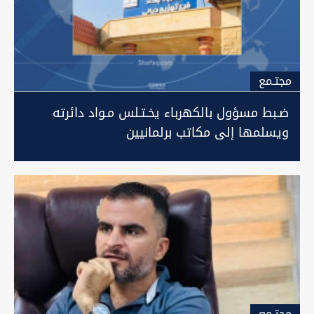
مجتـمع
ضـبط مسؤول بالكهرباء يخـتـلس مـواد دائرته
ويسلمها إلى مكاتب برلمانيين
مجتـمع