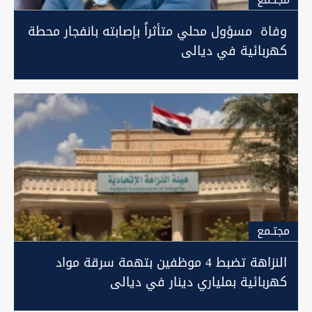
وفاة مسؤول محلي متأثراً بإصابته بانفجار محطة
كهربائية في ديالى
مجتـمع
النزاهة تضبط 4 موظفين بتهمة سرقة مواد
كهربائية بملياري دينار في ديالى