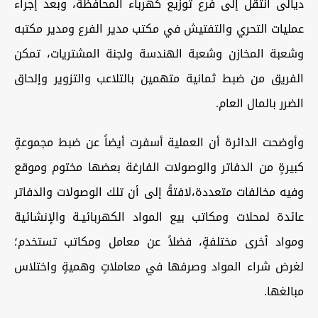
ديالى انتقل إلى فرع توزيع كهرباء المحافظة، وبعد إجراء
عمليات التحري والتفتيش في مكتب مدير الفرع ومدير مكتبه
وشعبة المخازن وشعبة الهندسة ولجنة المشتريات، تمكن
الفريق من ضبط ثمانية متهمين بالتلاعب والتزوير وإلحاق
الضرر بالمال العام.
وأوضحت الدائرة أن العملية أسفرت أيضاً عن ضبط مجموعةٍ
كبيرةٍ من الدفاتر والوصولات الفارغة بعضها مختوم وموقع
وفيه مخالفات متعددة،لافتةً إلى أن تلك الوصولات والدفاتر
عائدة لمحلات ومكاتب بيع المواد الكهربائيـة والإنشائية
ومواد أخرى مختلفةٍ، فضلاً عن معامل ومكاتب تستخدم؛
لغرض شراء المواد وصرفها في معاملاتٍ وهميةٍ واختلاس
مبالغها.