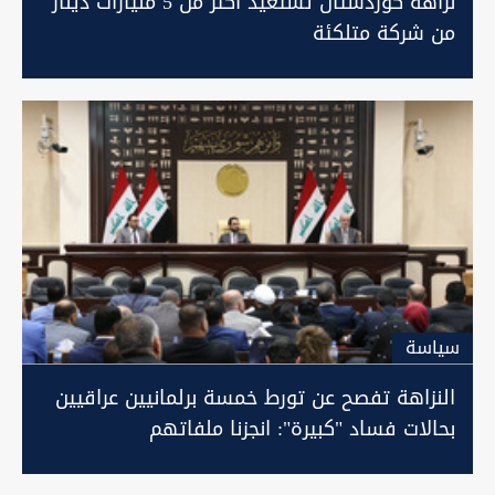
نزاهة كوردستان تستعيد أكثر من 5 مليارات دينار
من شركة متلكئة
سیاسة
النزاهة تفصح عن تورط خمسة برلمانيين عراقيين
بحالات فساد "كبيرة": انجزنا ملفاتهم