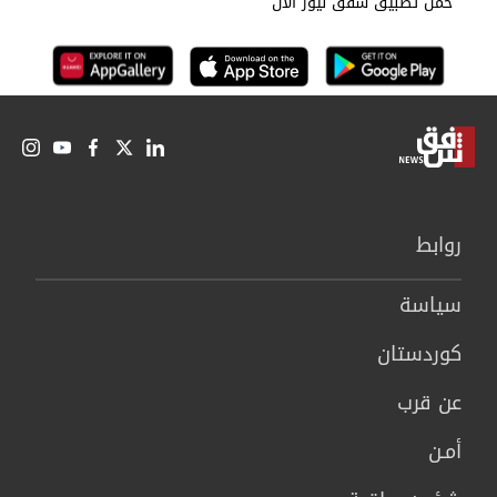
حمل تطبيق شفق نيوز الان
روابط
سیاسة
كوردستان
عن قرب
أمـن