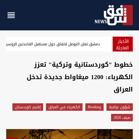
الأخبار
قفزة جديدة للدولار في بغداد وأربيل مع إغلاق الأسواق
العاجلة
خطوط "كوردستانية وتركية" تعزز
الكهرباء: 1200 ميغاواط جديدة تدخل
العراق
شؤون عراقية
Breaking
الكهرباء في العراق
إقليم كوردستان
صيف 2026