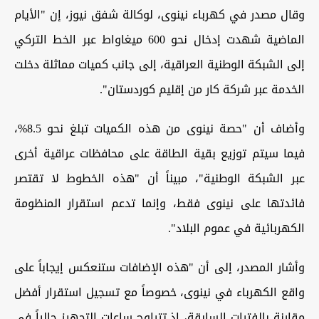
وقال مصدر في كهرباء نينوى، لوكالة شفق نيوز، إن "الأيام
الماضية شهدت إدخال نحو 600 ميغاواط عبر الخط التركي
إلى الشبكة الوطنية العراقية، إلى جانب كميات مماثلة دخلت
الخدمة عبر شركة كار من إقليم كوردستان".
وأضاف أن "حصة نينوى من هذه الكميات تبلغ نحو 8.5%،
فيما سيتم توزيع بقية الطاقة على محافظات عراقية أخرى
عبر الشبكة الوطنية"، مبيناً أن "هذه الخطوط لا تقتصر
فائدتها على نينوى فقط، وإنما تدعم استقرار المنظومة
الكهربائية في عموم البلاد".
وأشار المصدر، إلى أن "هذه الإضافات ستنعكس إيجاباً على
واقع الكهرباء في نينوى، خصوصاً مع تسجيل استقرار أفضل
مقارنة بالفترات السابقة، إذ تتراوح ساعات التجهيز حالياً في