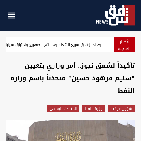
الأخبار
رجل دين إيراني "يفتي" بقتل غير المحجبات والقضاء يستدعيه
العاجلة
تأكيداً لشفق نيوز.. أمر وزاري بتعيين
"سليم فرهود حسين" متحدثاً باسم وزارة
النفط
شؤون عراقية
وزارة النفط
المتحدث الرسمي