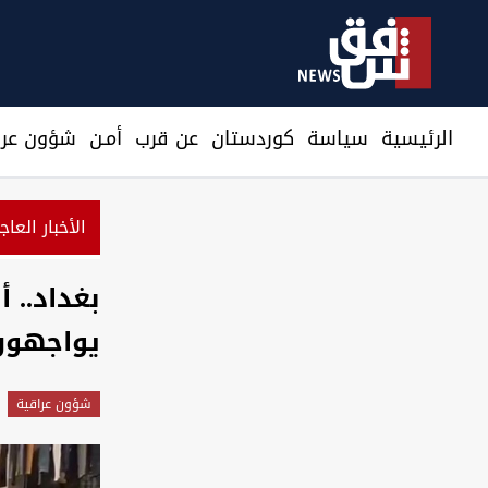
الرئيسية
سیاسة
كوردستان
عن قرب
أمـن
شؤون عرا
الأخبار العاج
بغداد.. 
يواجهون 
شؤون عراقية