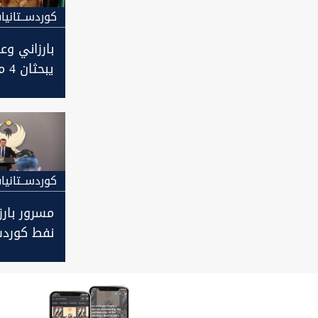
كوردســتانيا
بارزاني وع
يبحثان 4 ملفات باربيل
كوردســتانيا
مسرور بارز
نفط كوردس
الى بغداد 
دستوري ون
به