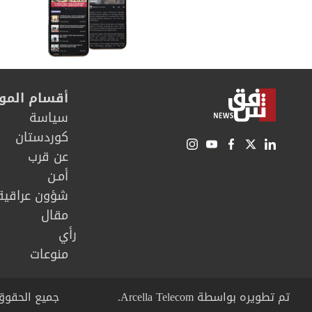
أقسام المو
سیاسة
كوردستان
عن قرب
أمـن
شؤون عراقية
مقال
رأي
منوعات
تم تطويره بواسطة Arcella Telecom.
جميع الحقوق محفوظة © right 2026