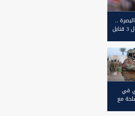
لبصرة ..
إبطال مفعول 3 قنابل
ابة منذ
 في
حة مع
 بغداد