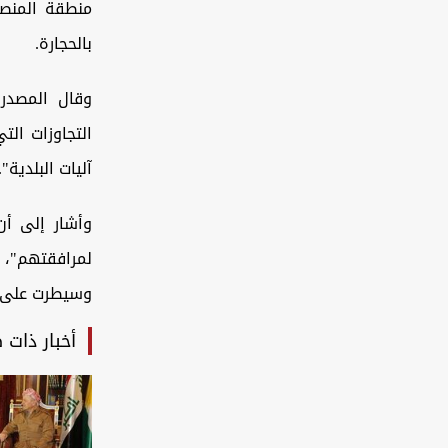
منطقة المنصو
بالحجارة.
وقال المصدر
التجاوزات ال
آليات البلدية".
وأشار إلى أن
لمرافقتهم"،
وسيطرت على ا
أخبار ذات 