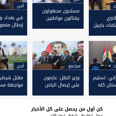
أمـن
ت
مسلحون مجهولون
في بغداد وا
لاوي
يغتالون مواطنين
شمالي بغداد
وتحرير فتاة
اختطفتها عص
4 اشهر
ت
مجتـمع
أمـن
اني: تسليم
وزير النقل: عازمون
مقتل شرطي
تان كله
على إيصال الباص
مواجهة مسل
غير
الأحمر الى جميع
مطلوب شرقي
حن لا نقبل
مناطق بغداد
كن أول من يحصل على كل الأخبار
حمل تطبيق شفق نيوز الان