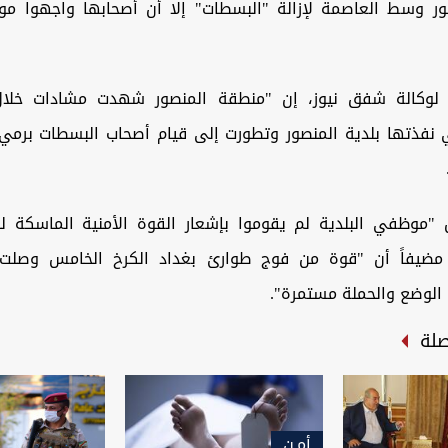
ر وسط العاصمة لإزالة "البسطات" إلا أن أصحابها واجهوا مو
 لوكالة شفق نيوز، إن "منطقة المنصور شهدت مشادات خلال 
تي نفذتها بلدية المنصور وتطورت إلى قيام أصحاب البسطات برمي 
 "موظفي البلدية لم يقوموا بإشعار القوة الأمنية الماسكة لل
 مضيفاً أن "قوة من فوج طوارئ بغداد الكرخ الخامس وصلت 
لوضع والحملة مستمرة".
صلة
أمـن