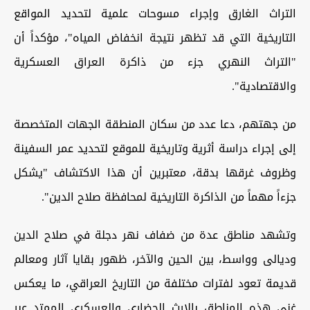
التراث الغارق وإجراء مسوحات علمية لتحديد المواقع
التاريخية التي قد تظهر نتيجة انخفاض المياه"، مؤكداً أن
"التراث النهري جزء من ذاكرة العراق العسكرية
والاقتصادية".
من جهتهم، دعا عدد من سكان المنطقة الجهات المتخصصة
إلى إجراء دراسة أثرية وتاريخية للموقع لتحديد عمر السفينة
وظروف غرقها بدقة، معتبرين أن هذا الاكتشاف "يشكل
جزءاً مهماً من الذاكرة التاريخية لمحافظة صلاح الدين".
وتشهد مناطق عدة من ضفاف نهر دجلة في صلاح الدين
وديالى وواسط، بين الحين والآخر، ظهور بقايا آثار ومعالم
قديمة تعود لفترات مختلفة من التاريخ العراقي، ما يعكس
غنى هذه المناطق بالإرث الحضاري والعسكري الممتد عبر