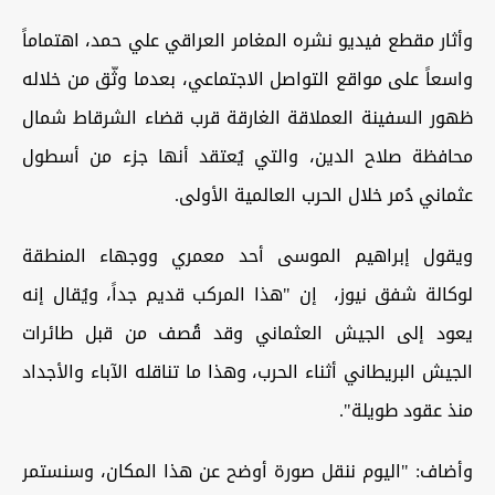
وأثار مقطع فيديو نشره المغامر العراقي علي حمد، اهتماماً
واسعاً على مواقع التواصل الاجتماعي، بعدما وثّق من خلاله
ظهور السفينة العملاقة الغارقة قرب قضاء الشرقاط شمال
محافظة صلاح الدين، والتي يُعتقد أنها جزء من أسطول
عثماني دُمر خلال الحرب العالمية الأولى.
ويقول إبراهيم الموسى أحد معمري ووجهاء المنطقة
لوكالة شفق نيوز، إن "هذا المركب قديم جداً، ويُقال إنه
يعود إلى الجيش العثماني وقد قُصف من قبل طائرات
الجيش البريطاني أثناء الحرب، وهذا ما تناقله الآباء والأجداد
منذ عقود طويلة".
وأضاف: "اليوم ننقل صورة أوضح عن هذا المكان، وسنستمر