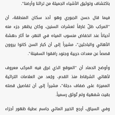
باكتشاف وتوثيق الأشياء الجميلة من تراثنا وأرضنا".
فيما قال حسن الجبوري وهو أحد سكان المنطقة، أن
"المركب ظلّ غارقاً لعشرات السنين، وكان يظهر جزء منه
أحياناً عند انخفاض منسوب المياه في النهر، ما أثار دهشة
الأهالي والباحثين"، مشيراً إلى أن كبار السن كانوا يروون
قصصاً عن معدات حربية وجنود رافقوا السفينة".
وأوضح الحماد أن "الموقع الذي غرق فيه المركب معروف
لأهالي الشرقاط منذ القدم، ويُعد من العلامات التراثية
المميزة على ضفاف دجلة"، مشيراً إلى أن تفاصيل قصته
بقيت شفهية ولم تُوثق رسمياً.
وفي السياق، أرجع الخبير المائي جاسم عطية ظهور أجزاء