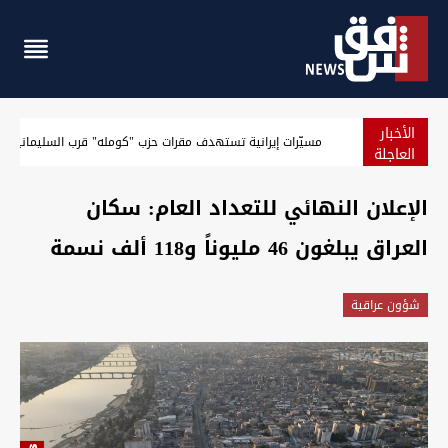
الأخبار
مسيّرات إيرانية تستهدف مقرات حزب "كومله" قرب السليمانية
العاجلة
الإعلان النهائي للتعداد العام: سكان
العراق يبلغون 46 مليوناً و118 ألف نسمة
شؤون عراقية