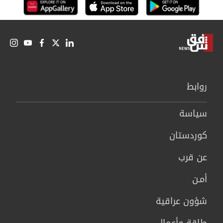
روابط
سیاسة
كوردستان
عن قرب
أمـن
شؤون عراقية