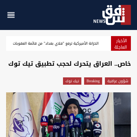
الأخبار
توصية باكستانية لتعزيز العلاقة مع العراق إثر "دوره الإقليمي الجد
العاجلة
خاص.. العراق يتحرك لحجب تطبيق تيك توك
شؤون عراقية
Breaking
تيك توك