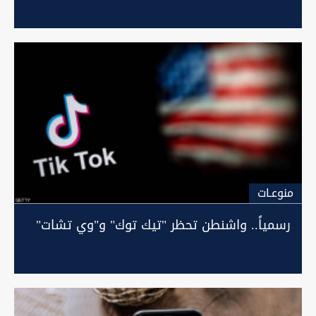
منوعـات
رسمياً.. واشنطن تحظر "تيك توك" و"وي تشات"