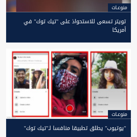
منوعـات
تويتر تسعى للاستحواذ على "تيك توك" في
أمريكا
منوعـات
"يوتيوب" يطلق تطبيقا منافسا لـ"تيك توك"