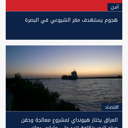
أمـن
هجوم يستهدف مقر الشيوعي في البصرة
اقتصـاد
العراق يختار هيونداي لمشروع معالجة وحقن