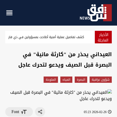
الأخبار
بعد هبوط حاد.. خام البصرة يرتفع إلى 57.09 دولاراً
العاجلة
العيداني يحذر من "كارثة مائية" في
البصرة قبل الصيف ويدعو لتحرك عاجل
شؤون عراقية
البصرة
المياه
الملوحة
Font
2026-02-26 05:23