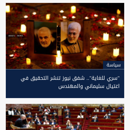
سیاسة
"سري للغاية".. شفق نيوز تنشر التحقيق في
اغتيال سليماني والمهندس