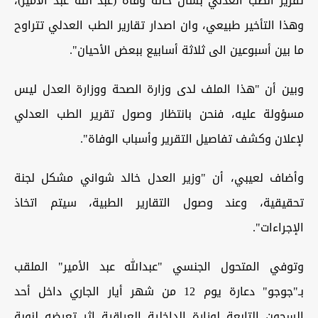
تقرير الطب العدلي بشأن حالة وفاة (عبد الله عبد الأمير)،
وهذا التأخير طبيعي، وان اصدار تقارير الطب العدلي تتراوح
ما بين أسبوعين الى ثلاثة أسابيع ببعض الأحيان".
وبين أن "هذا الملف لدى وزارة الصحة ووزارة العدل ليس
مسؤولة عليه، فنحن بانتظار وصول تقرير الطب العدلي
لإعلان وكشف تفاصيل التقرير وأسباب الوفاة".
وأضاف لعيبي، أن "وزير العدل خالد شواني مشكل لجنة
تحقيقية، وعند وصول التقارير الطبية، سيتم اتخاذ
الإجراءات".
وتوفي المتحول الجنسي "عبدالله عبد الأمير" الملقب
بـ"جوجو" دعارة يوم 12 من شهر أيار الجاري داخل أحد
السجون التابعة لوزارة الداخلية العراقية إثر تعرضه لنوبة