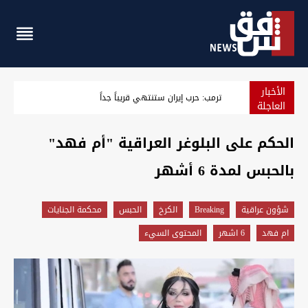
الأخبار
الذهب يستقر ويتجه لأكبر مكسب أسبوعي منذ كانون الثاني
العاجلة
الحكم على البلوغر العراقية "أم فهد"
بالحبس لمدة 6 أشهر
شؤون عراقية
Breaking
الكرخ
الحبس
محكمة الجنايات
ام فهد
6 اشهر
المحتوى السيء